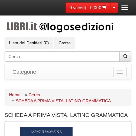
Toggle Dr
0 voce(i) - 0,00€
Toggl
navig
Lista dei Desideri (0)
Cassa
Categorie
Toggle
navigati
Home
»
Cerca
»
SCHEDA A PRIMA VISTA: LATINO GRAMMATICA
SCHEDA A PRIMA VISTA: LATINO GRAMMATICA