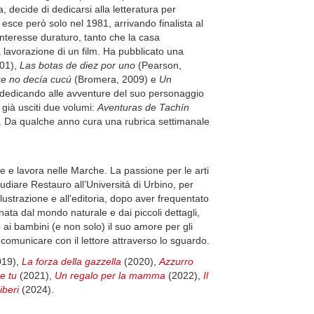
 decide di dedicarsi alla letteratura per
, esce però solo nel 1981, arrivando finalista al
nteresse duraturo, tanto che la casa
 lavorazione di un film. Ha pubblicato una
001),
Las botas de diez por uno
(Pearson,
que no decía cucú
(Bromera, 2009) e
Un
 dedicando alle avventure del suo personaggio
già usciti due volumi:
Aventuras de Tachín
. Da qualche anno cura una rubrica settimanale
ive e lavora nelle Marche. La passione per le arti
udiare Restauro all’Università di Urbino, per
ustrazione e all'editoria, dopo aver frequentato
ata dal mondo naturale e dai piccoli dettagli,
 ai bambini (e non solo) il suo amore per gli
o comunicare con il lettore attraverso lo sguardo.
019),
La forza della gazzella
(2020),
Azzurro
e tu
(2021),
Un regalo per la mamma
(2022),
Il
iberi
(2024).