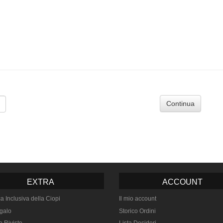
Continua
EXTRA
ACCOUNT
ca Inclusiva della Ciopi
Il mio account
galo
Storico Ordini
e Riviste
Lista Desideri