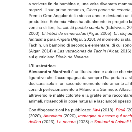
a scrivere fin da bambina e, una volta diventata mamma,
ragazzi. Il suo primo romanzo,
Cinco panes de cebada
Premio Gran Angular dello stesso anno e destando un i
produttrice Bohemia Films ha attualmente in progetto la
ventina di libri, fra cui:
El pueblo sombrío
(Edelvives, 2
2003),
El trébol de esmeralda
s (Algar, 2005),
El reloj 
fantasma para Ángela
(Algar, 2010). Al momento si sta
Tachín, un bambino di seconda elementare, di cui sono 
(Algar, 2014) e
Las vacaciones de Tachín
(Algar, 2016)
sul quotidiano
Diario de Navarra
.
L’illustratrice:
Alessandra Manfredi
è un’illustratrice e autrice che v
figurative che l’accompagna da sempre l’ha portata a st
dedicarsi solo in un secondo momento interamente all’ill
corsi di perfezionamento a Milano e a Sàrmede. Affascin
attraverso le matite colorate e la grafite ama raccontare
animali, ritraendoli in pose naturali e lasciandoli spess
Con #logosedizioni ha pubblicato:
Kiwi
(2018),
Pirulì
(2
(2020),
Antonietta
(2020),
Immagina di essere qui anch
delfino
(2023)
,
La pecora
(2023) e
Santuari di Animali L