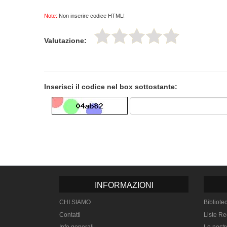
Note:
Non inserire codice HTML!
Valutazione:
Inserisci il codice nel box sottostante:
INFORMAZIONI
CHI SIAMO
Bibliote
Contatti
Liste Re
Info generali
Le nostr