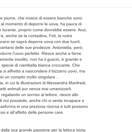
dalle piume, che invece di essere bianche sono
, al momento di deporre le uova, ha paura di
e lucente, proprio come dovrebbe essere. Anzi,
rà, anche se la contadina, Feli, la nutre
urarsi se saprà deporre uova con due tuorli,
vantarsi delle sue prodezze. Antonietta, però,
odurre l’uovo perfetto. Riesce anche a farne
samente insolito: non ha il guscio, è grande e
a specie di ciambella bianca croccante. Che
 si affretta a nascondere il bizzarro uovo, ma
r lei un compito molto singolare…
a, in cui le illustrazioni di Alessandra Manfredi,
getti animali pur senza mai umanizzarli,
regalando un sorriso al lettore, riesce allo
 di noi possiede, anche chi si sente incapace e
rasforma in una preziosa risorsa e tutti possono
ssi e all’affetto delle persone care.
alla sua grande passione per la lettura inizia