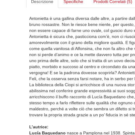
Descrizione
Specifiche
Prodotti Correlati (5)
Antonietta è una gallina diversa dalle altre, a partire 
bruno rossastre. Non le riesce bene niente, per questo
non essere capace di farne uno ovale, col guscio duro 
Antonietta è sicura che, pasticciona com’è, non ci riusci
amorevolmente con il grano della migliore qualità. E fig
come quella vanitosa di Alfonsina, che non fa altro che 
non si perde d’animo e ce la mette davvero tutta per pr
uno prima delle altre, solo che si tratta di un uovo deci
piatto, morbido e succoso al centro e circondato da un
vergogna! E se la padrona dovesse scoprirla? Antonietta
Feli, che la osserva senza farsi notare, ha in serbo pe
La biblioteca della Ciopi si arricchisce di una nuova stori
abilissima nel conferire grande espressività ai suoi sog
arricchiscono il buffo racconto di Lucía Baquedano che, 
stesso tempo a farlo riflettere sulle qualità che ognuno
maldestro, perché a volte ciò che sembra un difetto si t
trovare la propria strada grazie a un po’ fiducia in sé ste
L’autrice:
Lucía Baquedano
nasce a Pamplona nel 1938. Spinta d