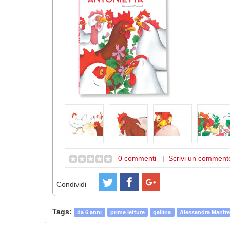
0 commenti
|
Scrivi un comment
Condividi
Tags:
da 6 anni
prime letture
gallina
Alessandra Manfre