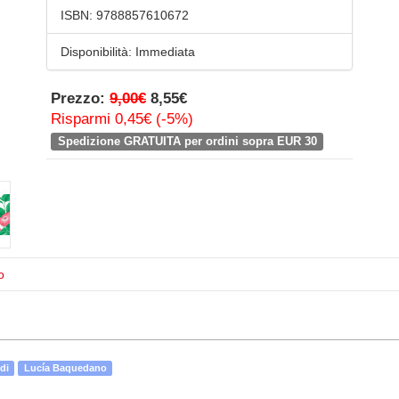
ISBN:
9788857610672
Disponibilità:
Immediata
Prezzo:
9,00€
8,55€
Risparmi 0,45€ (-5%)
Spedizione GRATUITA per ordini sopra EUR 30
o
di
Lucía Baquedano