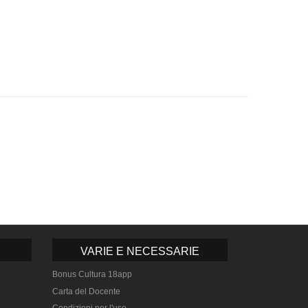
VARIE E NECESSARIE
Bonus Cultura 18app
Carta del Docente
Condizioni per l'uso