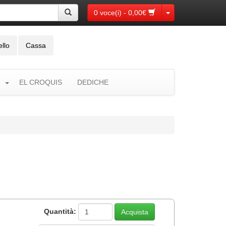
Toggle Dropdown
0 voce(i) - 0,00€
ello
Cassa
EL CROQUIS
DEDICHE
Quantità: