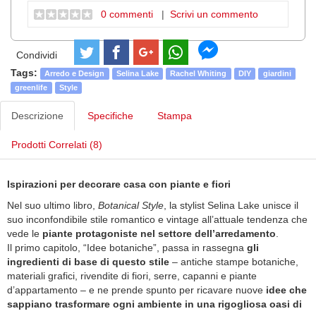
0 commenti
|
Scrivi un commento
Condividi
Tags:
Arredo e Design
Selina Lake
Rachel Whiting
DIY
giardini
greenlife
Style
Descrizione
Specifiche
Stampa
Prodotti Correlati (8)
Ispirazioni per decorare casa con piante e fiori
Nel suo ultimo libro,
Botanical Style
, la stylist Selina Lake unisce il
suo inconfondibile stile romantico e vintage all’attuale tendenza che
vede le
piante protagoniste nel settore dell’arredamento
.
Il primo capitolo, “Idee botaniche”, passa in rassegna
gli
ingredienti di base di questo stile
– antiche stampe botaniche,
materiali grafici, rivendite di fiori, serre, capanni e piante
d’appartamento – e ne prende spunto per ricavare nuove
idee che
sappiano trasformare ogni ambiente in una rigogliosa oasi di