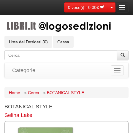
Toggle Dr
0 voce(i) - 0,00€
Toggl
navig
Lista dei Desideri (0)
Cassa
Categorie
Toggle
navigati
Home
»
Cerca
»
BOTANICAL STYLE
BOTANICAL STYLE
Selina Lake