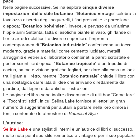
pace
.
Nelle pagine successive, Selina esplora
cinque diverse
impostazioni dello stile botanico
. “
Botanico vintage
” celebra la
tavolozza discreta degli acquerelli, i fiori pressati e le porcellane
d'epoca; “
Botanico bohémien
”, invece, è pervaso da un'anima
hippie anni Settanta, fatta di esotiche piante in vaso, ghirlande di
fiori e arredi eclettici. Le diverse superfici e l’impronta
contemporanea di “
Botanico industriale
” conferiscono un tocco
moderno, grazie a materiali come cemento lucidato, metalli
arrugginiti e vetreria di laboratorio combinati a pareti scrostate e
poster scientifici d’epoca. “
Botanico tropicale
” è un tripudio di
cactus, palme e vistose grafiche fogliari, per dare alla casa un look
tra il glam e il rétro, mentre “
Botanico naturale
” chiude il libro con
una nostalgica carrellata di idee che arrivano direttamente dal
giardino, dal legno e da antiche illustrazioni.
Le pagine del libro sono inoltre disseminate di utili box “Come fare”
e “Tocchi stilistici”, in cui Selina Lake fornisce ai lettori un gran
numero di suggerimenti per aiutarli a portare nella loro dimora i
toni, i contenuti e le atmosfere di
Botanical Style
.
L’autrice:
Selina Lake
è una stylist di interni e un’autrice di libri di successo,
molto nota per il suo stile romantico e vintage e per il suo popolare