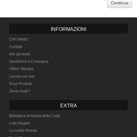
Continua
INFORMAZIONI
CHI SIAMO
Contatti
Info generali
Spedizioni e Consegna
Ufficio Stampa
Lavora con Noi
Reso Prodotti
Serve Aiuto?
EXTRA
Biblioteca Inclusiva della Ciopi
Liste Regalo
Le nostre Riviste