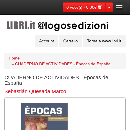
Toggle Dr
0 voce(i) - 0,00€
Toggl
navig
Account
Carrello
Torna a www.libri.it
Home
»
CUADERNO DE ACTIVIDADES - Épocas de España
CUADERNO DE ACTIVIDADES - Épocas de
España
Sebastián Quesada Marco