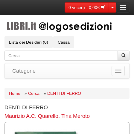
Toggle Dr
0 voce(i) - 0,00€
Toggl
navig
Lista dei Desideri (0)
Cassa
Categorie
Toggle
navigati
Home
»
Cerca
»
DENTI DI FERRO
DENTI DI FERRO
Maurizio A.C. Quarello
,
Tina Meroto