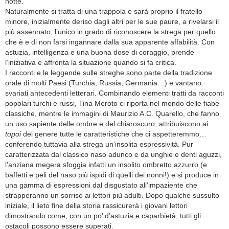
notte.
Naturalmente si tratta di una trappola e sarà proprio il fratello
minore, inizialmente deriso dagli altri per le sue paure, a rivelarsi il
più assennato, l’unico in grado di riconoscere la strega per quello
che è e di non farsi ingannare dalla sua apparente affabilità. Con
astuzia, intelligenza e una buona dose di coraggio, prende
l’iniziativa e affronta la situazione quando si fa critica.
I racconti e le leggende sulle streghe sono parte della tradizione
orale di molti Paesi (Turchia, Russia, Germania…) e vantano
svariati antecedenti letterari. Combinando elementi tratti da racconti
popolari turchi e russi, Tina Meroto ci riporta nel mondo delle fiabe
classiche, mentre le immagini di Maurizio A.C. Quarello, che fanno
un uso sapiente delle ombre e del chiaroscuro, attribuiscono ai
topoi
del genere tutte le caratteristiche che ci aspetteremmo…
conferendo tuttavia alla strega un’insolita espressività. Pur
caratterizzata dal classico naso adunco e da unghie e denti aguzzi,
l’anziana megera sfoggia infatti un insolito ombretto azzurro (e
baffetti e peli del naso più ispidi di quelli dei nonni!) e si produce in
una gamma di espressioni dal disgustato all’impaziente che
strapperanno un sorriso ai lettori più adulti. Dopo qualche sussulto
iniziale, il lieto fine della storia rassicurerà i giovani lettori
dimostrando come, con un po’ d’astuzia e caparbietà, tutti gli
ostacoli possono essere superati.