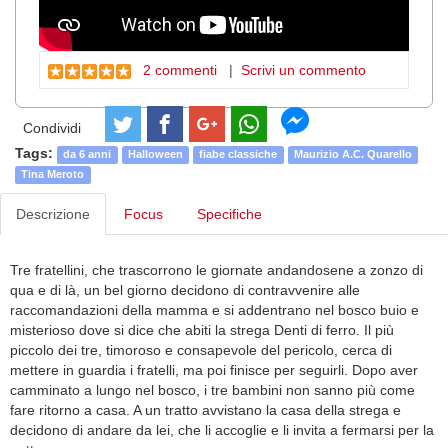
2 commenti
|
Scrivi un commento
Condividi
Tags:
da 6 anni
Halloween
fiabe classiche
Maurizio A.C. Quarello
Tina Meroto
Descrizione
Focus
Specifiche
Tre fratellini, che trascorrono le giornate andandosene a zonzo di
qua e di là, un bel giorno decidono di contravvenire alle
raccomandazioni della mamma e si addentrano nel bosco buio e
misterioso dove si dice che abiti la strega Denti di ferro. Il più
piccolo dei tre, timoroso e consapevole del pericolo, cerca di
mettere in guardia i fratelli, ma poi finisce per seguirli. Dopo aver
camminato a lungo nel bosco, i tre bambini non sanno più come
fare ritorno a casa. A un tratto avvistano la casa della strega e
decidono di andare da lei, che li accoglie e li invita a fermarsi per la