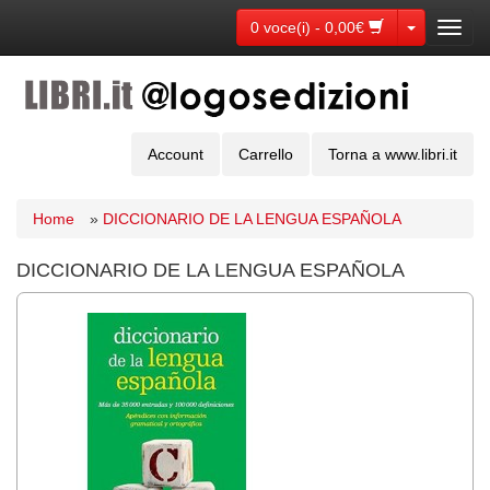
Toggle Dr
0 voce(i) - 0,00€
Toggl
navig
Account
Carrello
Torna a www.libri.it
Home
»
DICCIONARIO DE LA LENGUA ESPAÑOLA
DICCIONARIO DE LA LENGUA ESPAÑOLA