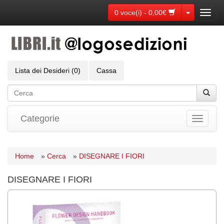
Toggle Dr
0 voce(i) - 0,00€
Toggl
navig
Lista dei Desideri (0)
Cassa
Categorie
Toggle
navigati
Home
»
Cerca
»
DISEGNARE I FIORI
DISEGNARE I FIORI