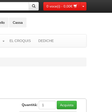
Toggle Dropdown
0 voce(i) - 0,00€
ello
Cassa
EL CROQUIS
DEDICHE
Quantità: