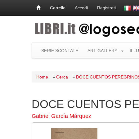
Carrello
Accedi
Registrati
SERIE SCONTATE
ART GALLERY
ILL
Home
»
Cerca
»
DOCE CUENTOS PEREGRINO
DOCE CUENTOS P
Gabriel García Márquez