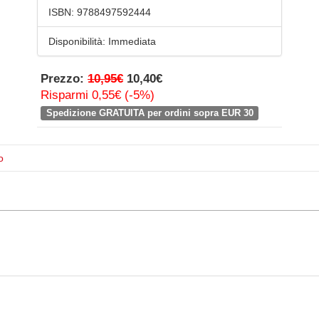
ISBN:
9788497592444
Disponibilità:
Immediata
Prezzo:
10,95€
10,40€
Risparmi 0,55€ (-5%)
Spedizione GRATUITA per ordini sopra EUR 30
o