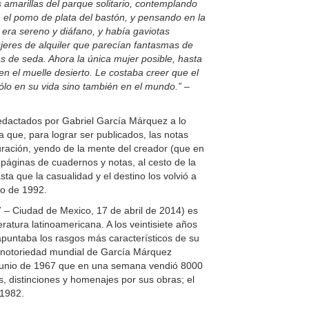
 amarillas del parque solitario, contemplando
 el pomo de plata del bastón, y pensando en la
era sereno y diáfano, y había gaviotas
eres de alquiler que parecían fantasmas de
as de seda. Ahora la única mujer posible, hasta
en el muelle desierto. Le costaba creer que el
lo en su vida sino también en el mundo.”
–
edactados por Gabriel García Márquez a lo
 que, para lograr ser publicados, las notas
duración, yendo de la mente del creador (que en
 páginas de cuadernos y notas, al cesto de la
a que la casualidad y el destino los volvió a
ño de 1992.
 – Ciudad de Mexico, 17 de abril de 2014) es
ratura latinoamericana. A los veintisiete años
 apuntaba los rasgos más característicos de su
la notoriedad mundial de García Márquez
unio de 1967 que en una semana vendió 8000
 distinciones y homenajes por sus obras; el
 1982.