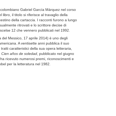
tore colombiano Gabriel García Márquez nel corso
bro, il titolo si riferisce al travaglio della
 cestino della cartaccia. I racconti furono a lungo
almente ritrovati e lo scrittore decise di
e scelse 12 che vennero pubblicati nel 1992.
 del Messico, 17 aprile 2014) è uno degli
oamericana. A ventisette anni pubblica il suo
 tratti caratteristici della sua opera letteraria,
n
Cien años de soledad
, pubblicato nel giugno
ha ricevuto numerosi premi, riconoscimenti e
Nobel per la letteratura nel 1982.