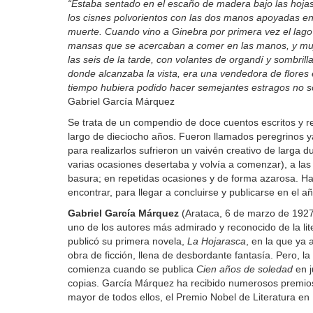
“Estaba sentado en el escaño de madera bajo las hojas
los cisnes polvorientos con las dos manos apoyadas en
muerte. Cuando vino a Ginebra por primera vez el lago 
mansas que se acercaban a comer en las manos, y muj
las seis de la tarde, con volantes de organdí y sombrill
donde alcanzaba la vista, era una vendedora de flores 
tiempo hubiera podido hacer semejantes estragos no só
Gabriel García Márquez
Se trata de un compendio de doce cuentos escritos y r
largo de dieciocho años. Fueron llamados peregrinos ya
para realizarlos sufrieron un vaivén creativo de larga 
varias ocasiones desertaba y volvía a comenzar), a las
basura; en repetidas ocasiones y de forma azarosa. Hast
encontrar, para llegar a concluirse y publicarse en el a
Gabriel Garc
í
a M
á
rquez
(Arataca, 6 de marzo de 1927
uno de los autores más admirado y reconocido de la lite
publicó su primera novela,
La Hojarasca
, en la que ya
obra de ficción, llena de desbordante fantasía. Pero, 
comienza cuando se publica
Cien años de soledad
en j
copias. García Márquez ha recibido numerosos premios,
mayor de todos ellos, el Premio Nobel de Literatura en