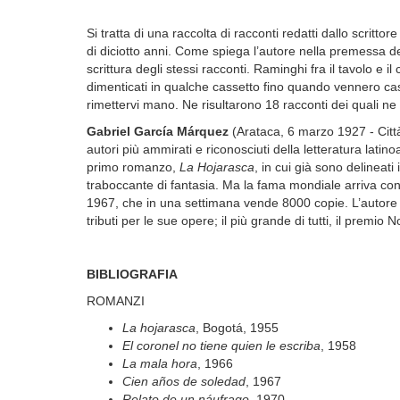
Si tratta di una raccolta di racconti redatti dallo scrit
di diciotto anni. Come spiega l’autore nella premessa del li
scrittura degli stessi racconti. Raminghi fra il tavolo e il
dimenticati in qualche cassetto fino quando vennero casu
rimettervi mano. Ne risultarono 18 racconti dei quali n
Gabriel García Márquez
(Arataca, 6 marzo 1927 - Città
autori più ammirati e riconosciuti della letteratura latin
primo romanzo,
La Hojarasca
, in cui già sono delineati i
traboccante di fantasia. Ma la fama mondiale arriva co
1967, che in una settimana vende 8000 copie. L’autore 
tributi per le sue opere; il più grande di tutti, il premio 
BIBLIOGRAFIA
ROMANZI
La hojarasca
, Bogotá, 1955
El coronel no tiene quien le escriba
, 1958
La mala hora
, 1966
Cien años de soledad
, 1967
Relato de un náufrago
, 1970