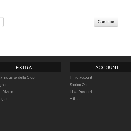
Continua
EXTRA
ACCOUNT
ca Inclusiva della Ciopi
Il mio account
galo
Storico Ordini
e Riviste
Lista Desideri
egalo
Affiliati