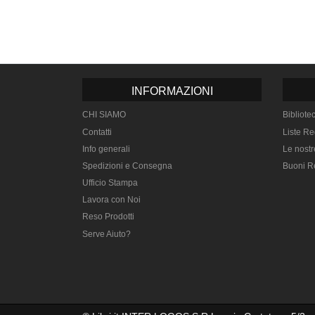
INFORMAZIONI
CHI SIAMO
Bibliote
Contatti
Liste Re
Info generali
Le nostr
Spedizioni e Consegna
Buoni R
Ufficio Stampa
Lavora con Noi
Reso Prodotti
Serve Aiuto?