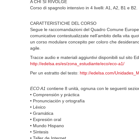
A CHI SI RIVOLGE
Corso di spagnolo intensivo in 4 livelli: A1, A2, B1 e B2. 
CARATTERISTICHE DEL CORSO
Segue le raccomandazioni del Quadro Comune Europeo 
comunicative contestualizzate nell’ambito della vita quo
un corso modulare concepito per coloro che desiderano
agile.
Tracce audio e materiali aggiuntivi disponibili sul sito E
http://edelsa.es/es/zona_estudiante/eco/eco-a1/
Per un estratto del testo:
http://edelsa.com/Unidades_M
ECO A1
contiene 8 unità, ognuna con le seguenti sezion
• Comprensión y práctica
• Pronunciación y ortografía
• Léxico
• Gramática
• Expresión oral
• Mundo Hispano
• Síntesis
• Taller de Internet