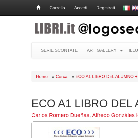
Carrello
Accedi
Registrati
SERIE SCONTATE
ART GALLERY
ILL
Home
»
Cerca
»
ECO A1 LIBRO DEL ALUMNO +
ECO A1 LIBRO DEL
Carlos Romero Dueñas
,
Alfredo Gonzáles