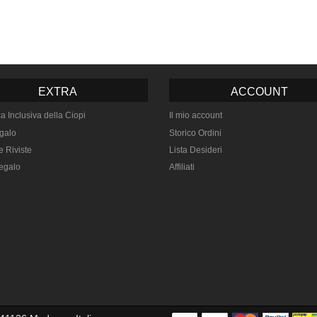
EXTRA
ACCOUNT
ca Inclusiva della Ciopi
Il mio account
galo
Storico Ordini
e Riviste
Lista Desideri
egalo
Affiliati