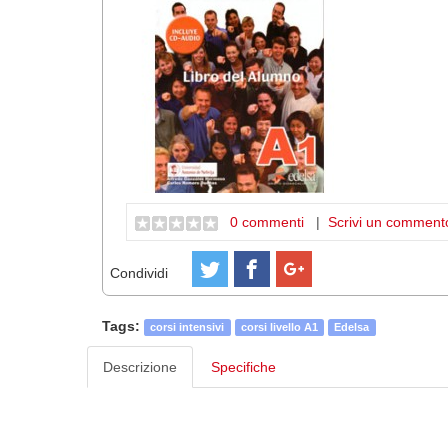
0 commenti
|
Scrivi un comment
Condividi
Tags:
corsi intensivi
corsi livello A1
Edelsa
Descrizione
Specifiche