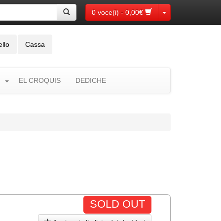
Toggle Dropdown
0 voce(i) - 0,00€
ello
Cassa
EL CROQUIS
DEDICHE
SOLD OUT