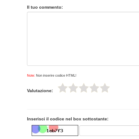
Il tuo commento:
Note:
Non inserire codice HTML!
Valutazione:
Inserisci il codice nel box sottostante: