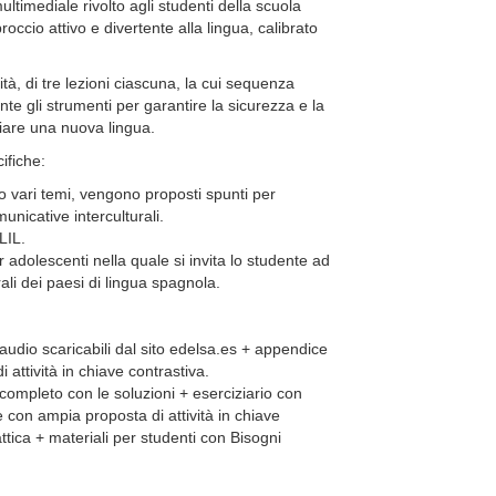
ltimediale rivolto agli studenti della scuola
ccio attivo e divertente alla lingua, calibrato
à, di tre lezioni ciascuna, la cui sequenza
te gli strumenti per garantire la sicurezza e la
iare una nuova lingua.
ifiche:
do vari temi, vengono proposti spunti per
nicative interculturali.
LIL.
 adolescenti nella quale si invita lo studente ad
urali dei paesi di lingua spagnola.
 audio scaricabili dal sito edelsa.es + appendice
attività in chiave contrastiva.
 completo con le soluzioni + eserciziario con
con ampia proposta di attività in chiave
tica + materiali per studenti con Bisogni