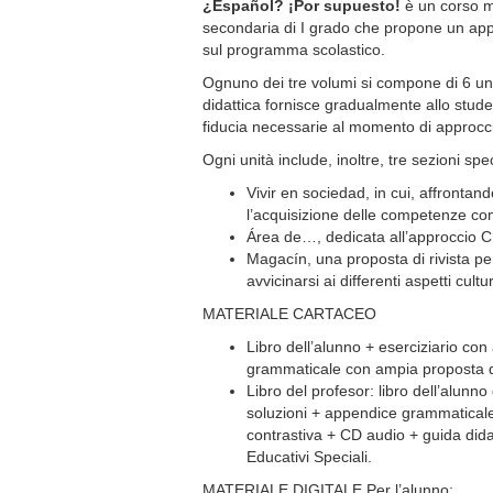
¿Español? ¡Por supuesto!
è un corso mu
secondaria di I grado che propone un appro
sul programma scolastico.
Ognuno dei tre volumi si compone di 6 unit
didattica fornisce gradualmente allo studen
fiducia necessarie al momento di approcc
Ogni unità include, inoltre, tre sezioni spec
Vivir en sociedad, in cui, affrontan
l’acquisizione delle competenze comu
Área de…, dedicata all’approccio C
Magacín, una proposta di rivista per
avvicinarsi ai differenti aspetti cult
MATERIALE CARTACEO
Libro dell’alunno + eserciziario con
grammaticale con ampia proposta di 
Libro del profesor: libro dell’alunno
soluzioni + appendice grammaticale 
contrastiva + CD audio + guida didat
Educativi Speciali.
MATERIALE DIGITALE Per l’alunno: