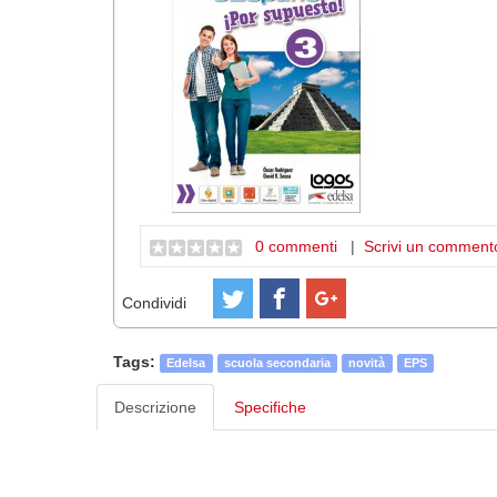
0 commenti
|
Scrivi un comment
Condividi
Tags:
Edelsa
scuola secondaria
novità
EPS
Descrizione
Specifiche