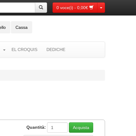
Toggle Dropdown
0 voce(i) - 0,00€
ello
Cassa
EL CROQUIS
DEDICHE
Quantità: