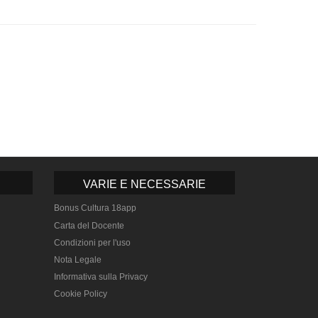
VARIE E NECESSARIE
Bonus Cultura 18app
Carta del Docente
Condizioni per l'uso
Nota Legale
Informativa sulla Privacy
Cookie Policy