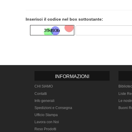
Inserisci il codice nel box sottostante:
INFORMAZIONI
CHI SIAMO
Bibliote
Contatti
Liste Re
Info generali
Le nostr
Spedizioni e Consegna
Buoni R
Ufficio Stampa
Lavora con Noi
Reso Prodotti