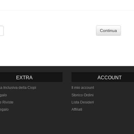
Continua
EXTRA
ACCOUNT
ca Inclusiva della Ciopi
Il mio account
galo
Storico Ordini
e Riviste
Lista Desideri
egalo
Affiliati