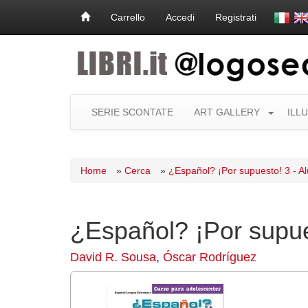
Carrello
Accedi
Registrati
SERIE SCONTATE
ART GALLERY
ILL
Home
»
Cerca
»
¿Español? ¡Por supuesto! 3 - Al
¿Español? ¡Por supue
David R. Sousa
,
Óscar Rodríguez