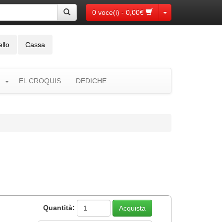
Toggle Dropdown
0 voce(i) - 0,00€
ello
Cassa
EL CROQUIS
DEDICHE
Quantità: