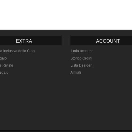
EXTRA
ACCOUNT
ca Inclusiva della Ciopi
Il mio account
galo
Storico Ordini
e Riviste
Lista Desideri
egalo
Affiliati