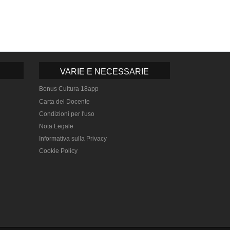
VARIE E NECESSARIE
Bonus Cultura 18app
Carta del Docente
Condizioni per l'uso
Nota Legale
Informativa sulla Privacy
Cookie Policy