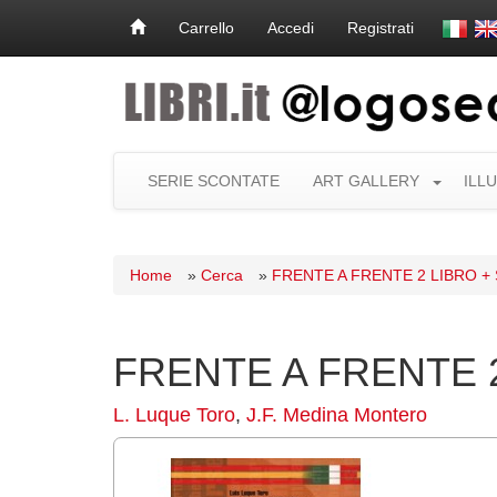
Carrello
Accedi
Registrati
SERIE SCONTATE
ART GALLERY
ILL
Home
»
Cerca
»
FRENTE A FRENTE 2 LIBRO +
FRENTE A FRENTE 
L. Luque Toro
,
J.F. Medina Montero