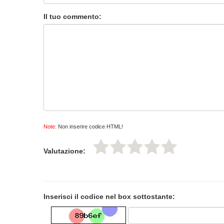
Il tuo commento:
Note:
Non inserire codice HTML!
Valutazione:
Inserisci il codice nel box sottostante: