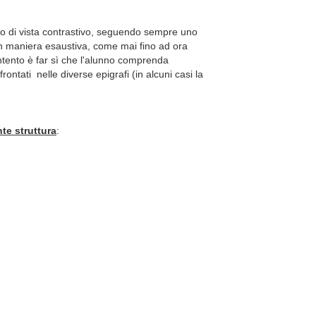
to di vista contrastivo, seguendo sempre uno
in maniera esaustiva, come mai fino ad ora
'intento è far sì che l'alunno comprenda
ffrontati nelle diverse epigrafi (in alcuni casi la
te struttura
: