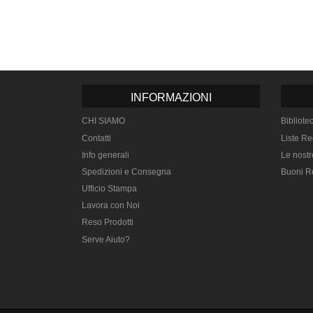
INFORMAZIONI
CHI SIAMO
Bibliote
Contatti
Liste Re
Info generali
Le nostr
Spedizioni e Consegna
Buoni R
Ufficio Stampa
Lavora con Noi
Reso Prodotti
Serve Aiuto?