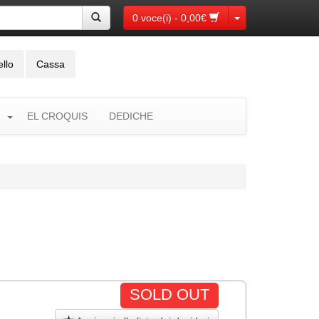
Toggle Dropdown
0 voce(i) - 0,00€
ello
Cassa
EL CROQUIS
DEDICHE
SOLD OUT