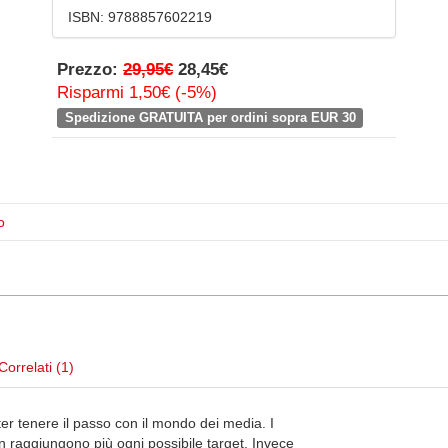
ISBN:
9788857602219
Prezzo:
29,95€
28,45€
Risparmi 1,50€ (-5%)
Spedizione GRATUITA per ordini sopra EUR 30
o
Correlati (1)
ter tenere il passo con il mondo dei media. I
non raggiungono più ogni possibile target. Invece