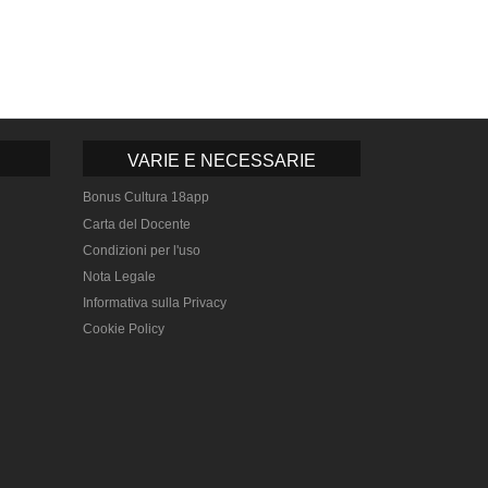
VARIE E NECESSARIE
Bonus Cultura 18app
Carta del Docente
Condizioni per l'uso
Nota Legale
Informativa sulla Privacy
Cookie Policy