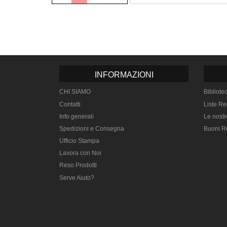
INFORMAZIONI
CHI SIAMO
Bibliote
Contatti
Liste Re
Info generali
Le nostr
Spedizioni e Consegna
Buoni R
Ufficio Stampa
Lavora con Noi
Reso Prodotti
Serve Aiuto?