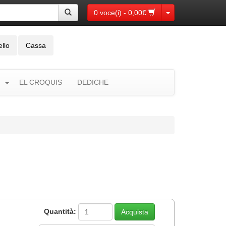
Toggle Dropdown
0 voce(i) - 0,00€
ello
Cassa
EL CROQUIS
DEDICHE
Quantità: