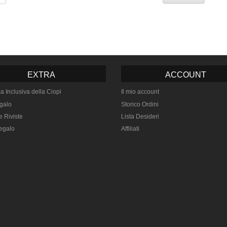
EXTRA
ACCOUNT
ca Inclusiva della Ciopi
Il mio account
galo
Storico Ordini
e Riviste
Lista Desideri
egalo
Affiliati