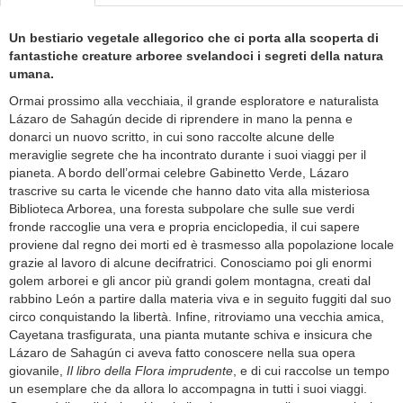
Un bestiario vegetale allegorico che ci porta alla scoperta di
fantastiche creature arboree svelandoci i segreti della natura
umana.
Ormai prossimo alla vecchiaia, il grande esploratore e naturalista
Lázaro de Sahagún decide di riprendere in mano la penna e
donarci un nuovo scritto, in cui sono raccolte alcune delle
meraviglie segrete che ha incontrato durante i suoi viaggi per il
pianeta. A bordo dell’ormai celebre Gabinetto Verde, Lázaro
trascrive su carta le vicende che hanno dato vita alla misteriosa
Biblioteca Arborea, una foresta subpolare che sulle sue verdi
fronde raccoglie una vera e propria enciclopedia, il cui sapere
proviene dal regno dei morti ed è trasmesso alla popolazione locale
grazie al lavoro di alcune decifratrici. Conosciamo poi gli enormi
golem arborei e gli ancor più grandi golem montagna, creati dal
rabbino León a partire dalla materia viva e in seguito fuggiti dal suo
circo conquistando la libertà. Infine, ritroviamo una vecchia amica,
Cayetana trasfigurata, una pianta mutante schiva e insicura che
Lázaro de Sahagún ci aveva fatto conoscere nella sua opera
giovanile,
Il libro della Flora imprudente
, e di cui raccolse un tempo
un esemplare che da allora lo accompagna in tutti i suoi viaggi.