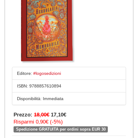
Editore:
#logosedizioni
ISBN:
9788857610894
Disponibilità:
Immediata
Prezzo:
18,00€
17,10€
Risparmi 0,90€ (-5%)
Spedizione GRATUITA per ordini sopra EUR 30