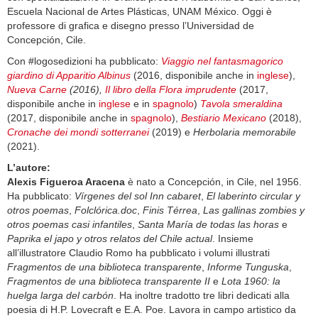
Escuela Nacional de Artes Plásticas, UNAM México. Oggi è
professore di grafica e disegno presso l’Universidad de
Concepción, Cile.
Con #logosedizioni ha pubblicato:
Viaggio nel fantasmagorico
giardino di Apparitio Albinus
(2016, disponibile anche in
inglese
),
Nueva Carne
(2016),
Il libro della Flora imprudente
(2017,
disponibile anche in
inglese
e in
spagnolo
)
Tavola smeraldina
(2017, disponibile anche in
spagnolo
),
Bestiario Mexicano
(2018),
Cronache dei mondi sotterranei
(2019) e
Herbolaria memorabile
(2021).
L’autore:
Alexis Figueroa Aracena
è nato a Concepción, in Cile, nel 1956.
Ha pubblicato:
Vírgenes del sol Inn cabaret
,
El laberinto circular y
otros poemas
,
Folclórica.doc
,
Finis Térrea
,
Las gallinas zombies y
otros poemas casi infantiles
,
Santa María de todas las horas
e
Paprika el japo y otros relatos del Chile actual
. Insieme
all’illustratore Claudio Romo ha pubblicato i volumi illustrati
Fragmentos de una biblioteca transparente
,
Informe Tunguska
,
Fragmentos de una biblioteca transparente II
e
Lota 1960: la
huelga larga del carbón
. Ha inoltre tradotto tre libri dedicati alla
poesia di H.P. Lovecraft e E.A. Poe. Lavora in campo artistico da