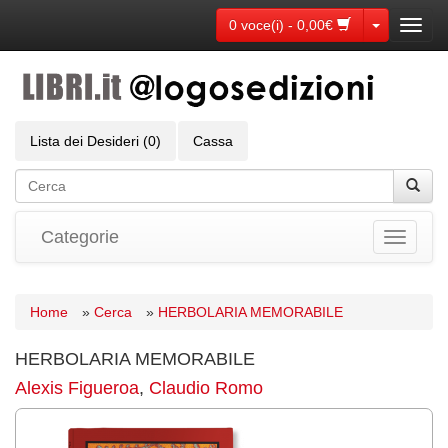
Toggle Dr
0 voce(i) - 0,00€
Toggl
navig
Lista dei Desideri (0)
Cassa
Categorie
Toggle
navigati
Home
»
Cerca
»
HERBOLARIA MEMORABILE
HERBOLARIA MEMORABILE
Alexis Figueroa
,
Claudio Romo