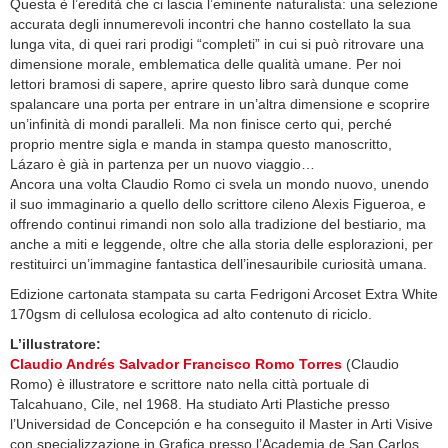
Questa è l’eredità che ci lascia l’eminente naturalista: una selezione
accurata degli innumerevoli incontri che hanno costellato la sua
lunga vita, di quei rari prodigi “completi” in cui si può ritrovare una
dimensione morale, emblematica delle qualità umane. Per noi
lettori bramosi di sapere, aprire questo libro sarà dunque come
spalancare una porta per entrare in un’altra dimensione e scoprire
un’infinità di mondi paralleli. Ma non finisce certo qui, perché
proprio mentre sigla e manda in stampa questo manoscritto,
Lázaro è già in partenza per un nuovo viaggio…
Ancora una volta Claudio Romo ci svela un mondo nuovo, unendo
il suo immaginario a quello dello scrittore cileno Alexis Figueroa, e
offrendo continui rimandi non solo alla tradizione del bestiario, ma
anche a miti e leggende, oltre che alla storia delle esplorazioni, per
restituirci un’immagine fantastica dell’inesauribile curiosità umana.
Edizione cartonata stampata su carta Fedrigoni Arcoset Extra White
170gsm di cellulosa ecologica ad alto contenuto di riciclo.
L’illustratore:
Claudio Andrés Salvador Francisco Romo Torres
(Claudio
Romo) è illustratore e scrittore nato nella città portuale di
Talcahuano, Cile, nel 1968. Ha studiato Arti Plastiche presso
l’Universidad de Concepción e ha conseguito il Master in Arti Visive
con specializzazione in Grafica presso l’Academia de San Carlos,