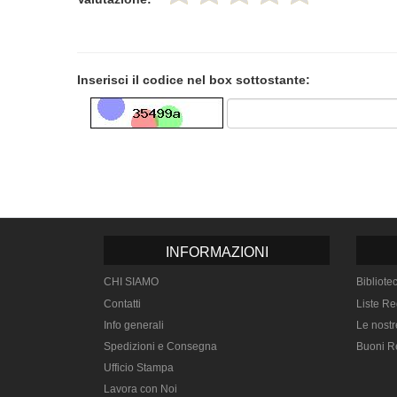
Inserisci il codice nel box sottostante:
INFORMAZIONI
CHI SIAMO
Bibliote
Contatti
Liste Re
Info generali
Le nostr
Spedizioni e Consegna
Buoni R
Ufficio Stampa
Lavora con Noi