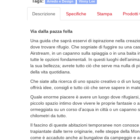
Tags:
Arredo e Design
Vinny Lee
Descrizione
Specifiche
Stampa
Prodotti 
Via dalla pazza folla
Una guida che saprà esservi di ispirazione nella creazio
dove trovare rifugio. Che sogniate di fuggire su una casa
Airstream, in un capanno sulla spiaggia o in una baita i
tutte le opzioni fondamentali. In questi luoghi dell’anima 
la sua bellezza; avrete tutto ciò che serve ma nulla di pi
della vita quotidiana.
Che siate alla ricerca di uno spazio creativo o di un luo
offrirà idee, consigli e tutto ciò che serve sapere in ma
Quale enorme piacere è avere un luogo dove rifugiarsi, 
piccolo spazio intimo dove vivere le proprie fantasie o
ormeggiata su un corso d’acqua in città o un capanno s
chilometri da tutto.
Il fascino di queste abitazioni temporanee non conosce c
trapiantate dalle terre originarie, nelle steppe della Mon
come è accaduto anche ai bungalow da campeggio e alle