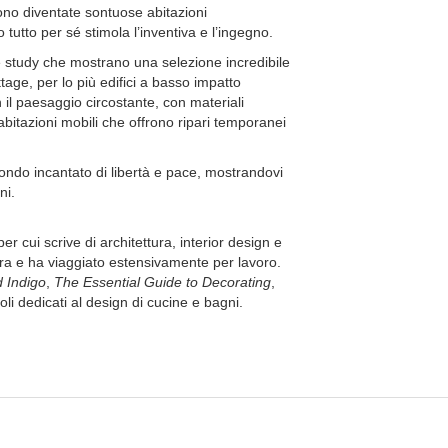
sono diventate sontuose abitazioni
 tutto per sé stimola l’inventiva e l’ingegno.
case study che mostrano una selezione incredibile
age, per lo più edifici a basso impatto
 il paesaggio circostante, con materiali
bitazioni mobili che offrono ripari temporanei
mondo incantato di libertà e pace, mostrandovi
ni.
 per cui scrive di architettura, interior design e
ndra e ha viaggiato estensivamente per lavoro.
 Indigo
,
The Essential Guide to Decorating
,
titoli dedicati al design di cucine e bagni.