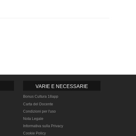
VARIE E NECESSARIE
Bonus Cultura 18app
Carta del Docente
Condizioni per l'uso
Nota Legale
Informativa sulla Privacy
Cookie Policy