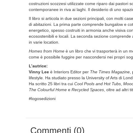
costruzioni scozzesi utilizzate come riparo dai pastori 
contemporanee in riva ai laghi. Il desiderio di uno spazio
Il libro si articola in due sezioni principali, con molti 
di abitazioni. La prima parte comprende bungalow e cott
energetico, spesso costruiti in armonia anche visiva con
ecosostenibili e locali. La seconda sezione comprende a
in varie location.
Homes from Home
è un libro che vi trasporterà in un 
come è possibile fuggire per nascondersi nei propri sog
L’autrice:
Vinny Lee
è Interiors Editor per
The Times Magazine
,
lifestyle. Ha studiato presso la University of Arts di Lo
Ha scritto 25 libri tra cui
Cool Pools and Hot Tubs
,
Mood
The Colourful Home
e
Recycled Spaces
, oltre ad altri 
#logosedizioni
Commenti (0)