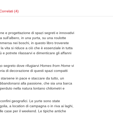
Correlati (4)
ne e progettazione di spazi segreti e innovativi
 sull’albero, in una yurta, su una roulotte
mmersa nei boschi, in questo libro troverete
la vita si riduce a ciò che è essenziale in tutta
ù e potrete rilassarvi e dimenticare gli affanni
go segreto dove rifugiarvi
Homes from Home
vi
teria di decorazione di questi spazi compatti
starsene in pace e staccare da tutto, un
 abbandonarsi alla passione, che sia una barca
perduto nella natura lontano chilometri e
onfini geografici. Le yurte sono state
golia, a location di campagna o in riva ai laghi,
 case per il weekend. Le tipiche antiche