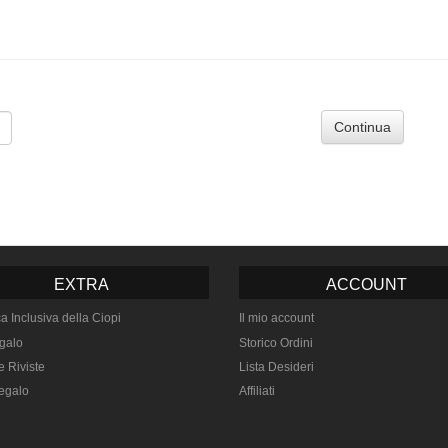
Continua
EXTRA
ACCOUNT
ca Inclusiva della Ciopi
Il mio account
galo
Storico Ordini
e Riviste
Lista Desideri
egalo
Affiliati