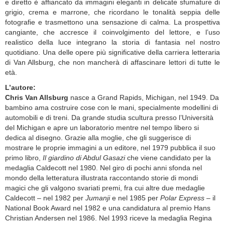
e diretto è affiancato da immagini eleganti in delicate sfumature di
grigio, crema e marrone, che ricordano le tonalità seppia delle
fotografie e trasmettono una sensazione di calma. La prospettiva
cangiante, che accresce il coinvolgimento del lettore, e l’uso
realistico della luce integrano la storia di fantasia nel nostro
quotidiano. Una delle opere più significative della carriera letteraria
di Van Allsburg, che non mancherà di affascinare lettori di tutte le
età.
L’autore:
Chris Van Allsburg
nasce a Grand Rapids, Michigan, nel 1949. Da
bambino ama costruire cose con le mani, specialmente modellini di
automobili e di treni. Da grande studia scultura presso l’Università
del Michigan e apre un laboratorio mentre nel tempo libero si
dedica al disegno. Grazie alla moglie, che gli suggerisce di
mostrare le proprie immagini a un editore, nel 1979 pubblica il suo
primo libro,
Il giardino di Abdul Gasazi
che viene candidato per la
medaglia Caldecott nel 1980. Nel giro di pochi anni sfonda nel
mondo della letteratura illustrata raccontando storie di mondi
magici che gli valgono svariati premi, fra cui altre due medaglie
Caldecott – nel 1982 per
Jumanji
e nel 1985 per
Polar Express
– il
National Book Award nel 1982 e una candidatura al premio Hans
Christian Andersen nel 1986. Nel 1993 riceve la medaglia Regina