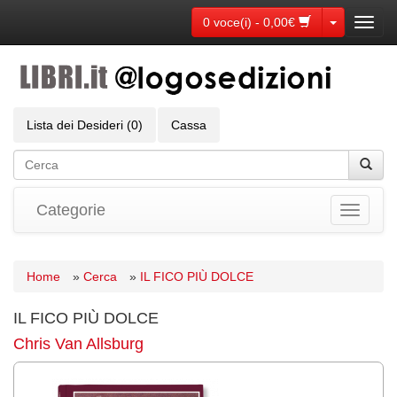
Toggle Dr
0 voce(i) - 0,00€
Toggl
navig
Lista dei Desideri (0)
Cassa
Categorie
Toggle
navigati
Home
»
Cerca
»
IL FICO PIÙ DOLCE
IL FICO PIÙ DOLCE
Chris Van Allsburg