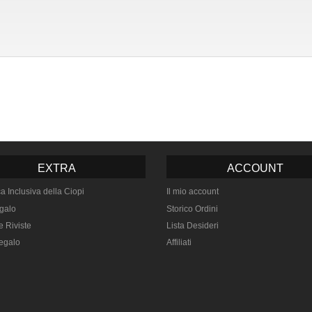
EXTRA
ACCOUNT
ca Inclusiva della Ciopi
Il mio account
galo
Storico Ordini
e Riviste
Lista Desideri
egalo
Affiliati