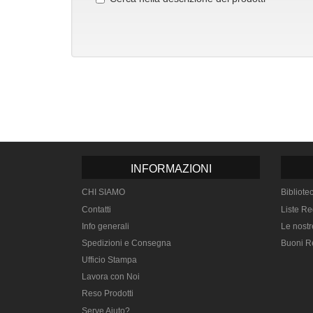
INFORMAZIONI
CHI SIAMO
Bibliote
Contatti
Liste Re
Info generali
Le nostr
Spedizioni e Consegna
Buoni R
Ufficio Stampa
Lavora con Noi
Reso Prodotti
Serve Aiuto?