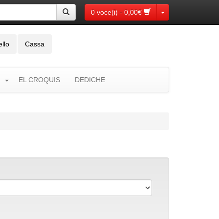
Toggle Dropdown
0 voce(i) - 0,00€
ello
Cassa
EL CROQUIS
DEDICHE