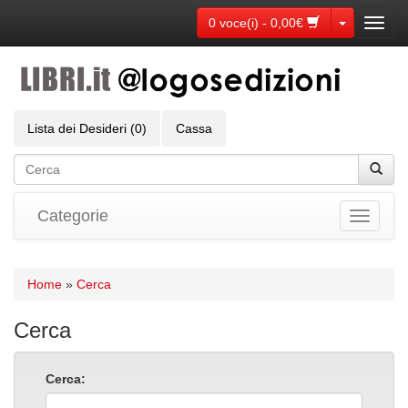
Toggle Dr
0 voce(i) - 0,00€
Toggl
navig
Lista dei Desideri (0)
Cassa
Categorie
Toggle
navigati
Home
»
Cerca
Cerca
Cerca: