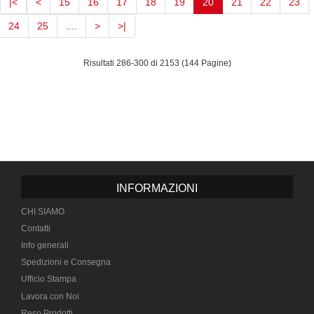
(current)
|<
<
15
16
17
18
19
20
21
22
23
24
25
....
>
>|
Risultati 286-300 di 2153 (144 Pagine)
INFORMAZIONI
CHI SIAMO
Contatti
Info generali
Spedizioni e Consegna
Ufficio Stampa
Lavora con Noi
Reso Prodotti