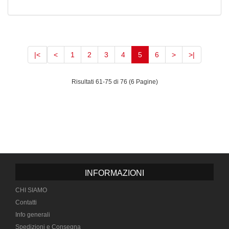
(current)
|<
<
1
2
3
4
5
6
>
>|
Risultati 61-75 di 76 (6 Pagine)
INFORMAZIONI
CHI SIAMO
Contatti
Info generali
Spedizioni e Consegna