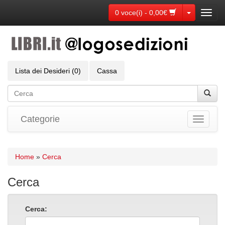
Toggle Dr
0 voce(i) - 0,00€
Toggl
navig
Lista dei Desideri (0)
Cassa
Categorie
Toggle
navigati
Home
»
Cerca
Cerca
Cerca: