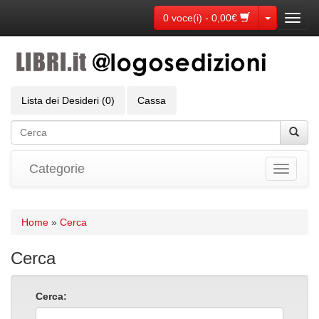
Toggle Dr
0 voce(i) - 0,00€
Toggl
navig
Lista dei Desideri (0)
Cassa
Categorie
Toggle
navigati
Home
»
Cerca
Cerca
Cerca: