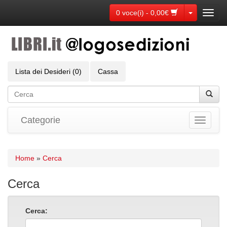
Toggle Dr
0 voce(i) - 0,00€
Toggl
navig
Lista dei Desideri (0)
Cassa
Categorie
Toggle
navigati
Home
»
Cerca
Cerca
Cerca: