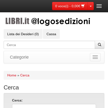
Toggle Dr
0 voce(i) - 0,00€
Toggl
navig
Lista dei Desideri (0)
Cassa
Categorie
Toggle
navigati
Home
»
Cerca
Cerca
Cerca: