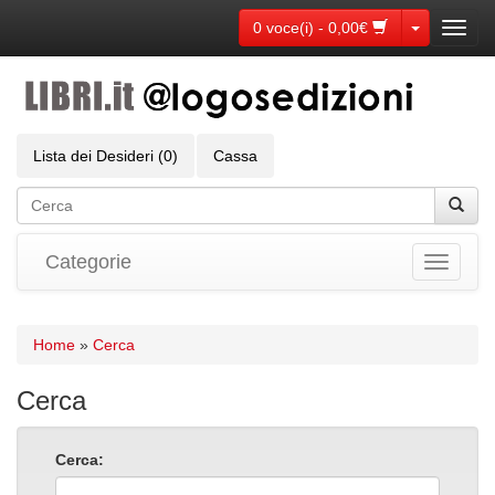
Toggle Dr
0 voce(i) - 0,00€
Toggl
navig
Lista dei Desideri (0)
Cassa
Categorie
Toggle
navigati
Home
»
Cerca
Cerca
Cerca: