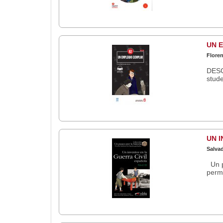
UN 
Floren
DESC
stude
UN I
Salvad
Un pa
perme