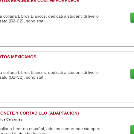
ATOS ESPAÑOLES CONTEMPORÁNEOS
 collana Libros Blancos, dedicati a studenti di livello
ato (B2-C2), sono stati ..
ATOS MEXICANOS
 collana Libros Blancos, dedicati a studenti di livello
ato (B2-C2), sono stat..
CONETE Y CORTADILLO (ADAPTACIÓN)
l de Cervantes
ollana Leer en español, adultos comprende sia opere
rarie adattate che testi in v..