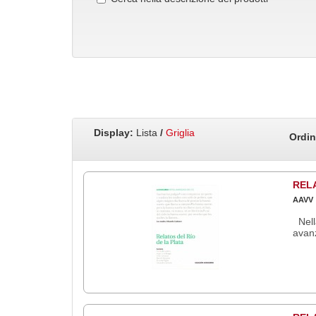
Display:
Lista
/
Griglia
Ordin
RELA
AAVV
Nella
avanz