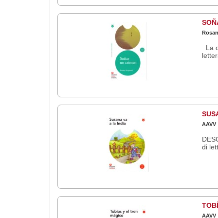
SOÑ
Rosan
La c
lette
SUSA
AAVV
DESC
di le
TOBÍ
AAVV