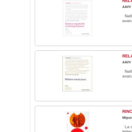
REL
AAVV
Nella
avanz
REL
AAVV
Nella
avanz
RIN
Migue
La c
lette