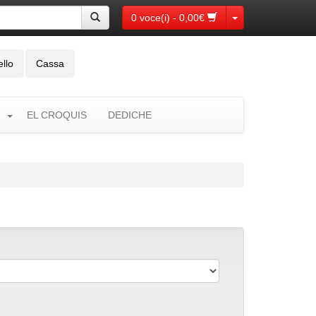
Toggle Dropdown
0 voce(i) - 0,00€
ello
Cassa
EL CROQUIS
DEDICHE