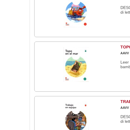
DESC
di le
TOPO
AAVV
Leer 
bambi
TRAB
AAVV
DESC
di le