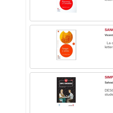
SAN
Vicent
La c
lette
SIMP
Salvad
DESC
stude