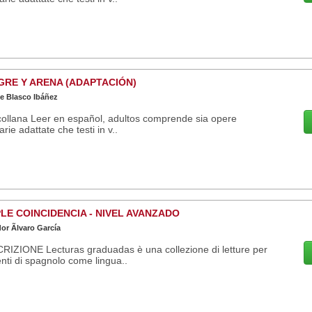
GRE Y ARENA (ADAPTACIÓN)
e Blasco Ibáñez
ollana Leer en español, adultos comprende sia opere
rarie adattate che testi in v..
LE COINCIDENCIA - NIVEL AVANZADO
or Ãlvaro García
RIZIONE Lecturas graduadas è una collezione di letture per
nti di spagnolo come lingua..