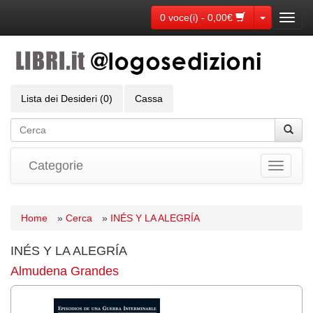
Toggle Dr
0 voce(i) - 0,00€
Toggl
navig
Lista dei Desideri (0)
Cassa
Categorie
Toggle
navigati
Home
»
Cerca
»
INÉS Y LA ALEGRÍA
INÉS Y LA ALEGRÍA
Almudena Grandes