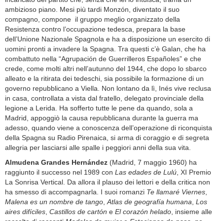
ambizioso piano. Mesi più tardi Monzón, diventato il suo
compagno, compone il gruppo meglio organizzato della
Resistenza contro l’occupazione tedesca, prepara la base
dell’Unione Nazionale Spagnola e ha a disposizione un esercito di
uomini pronti a invadere la Spagna. Tra questi c’è Galan, che ha
combattuto nella “Agrupación de Guerrilleros Españoles” e che
crede, come molti altri nell’autunno del 1944, che dopo lo sbarco
alleato e la ritirata dei tedeschi, sia possibile la formazione di un
governo repubblicano a Viella. Non lontano da lì, Inés vive reclusa
in casa, controllata a vista dal fratello, delegato provinciale della
legione a Lerida. Ha sofferto tutte le pene da quando, sola a
Madrid, appoggiò la causa repubblicana durante la guerra ma
adesso, quando viene a conoscenza dell’operazione di riconquista
della Spagna su Radio Pirenaica, si arma di coraggio e di segreta
allegria per lasciarsi alle spalle i peggiori anni della sua vita.
Almudena Grandes Hernández
(Madrid, 7 maggio 1960) ha
raggiunto il successo nel 1989 con
Las edades de Lulú
, XI Premio
La Sonrisa Vertical. Da allora il plauso dei lettori e della critica non
ha smesso di accompagnarla. I suoi romanzi
Te llamaré Viernes
,
Malena es un nombre de tango
,
Atlas de geografía humana
,
Los
aires difíciles
,
Castillos de cartón
e
El corazón helado
, insieme alle