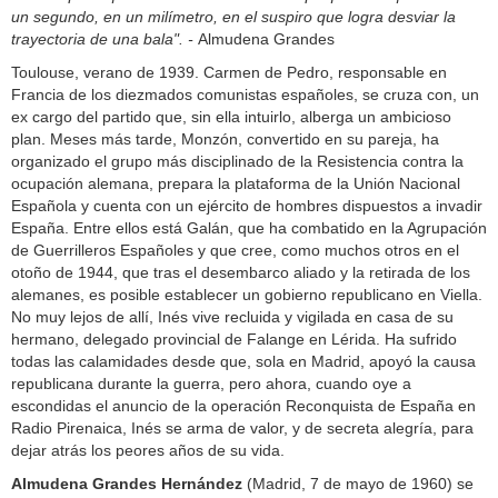
un segundo, en un milímetro, en el suspiro que logra desviar la
trayectoria de una bala". -
Almudena Grandes
Toulouse, verano de 1939. Carmen de Pedro, responsable en
Francia de los diezmados comunistas españoles, se cruza con, un
ex cargo del partido que, sin ella intuirlo, alberga un ambicioso
plan. Meses más tarde, Monzón, convertido en su pareja, ha
organizado el grupo más disciplinado de la Resistencia contra la
ocupación alemana, prepara la plataforma de la Unión Nacional
Española y cuenta con un ejército de hombres dispuestos a invadir
España. Entre ellos está Galán, que ha combatido en la Agrupación
de Guerrilleros Españoles y que cree, como muchos otros en el
otoño de 1944, que tras el desembarco aliado y la retirada de los
alemanes, es posible establecer un gobierno republicano en Viella.
No muy lejos de allí, Inés vive recluida y vigilada en casa de su
hermano, delegado provincial de Falange en Lérida. Ha sufrido
todas las calamidades desde que, sola en Madrid, apoyó la causa
republicana durante la guerra, pero ahora, cuando oye a
escondidas el anuncio de la operación Reconquista de España en
Radio Pirenaica, Inés se arma de valor, y de secreta alegría, para
dejar atrás los peores años de su vida.
Almudena Grandes Hernández
(Madrid, 7 de mayo de 1960) se