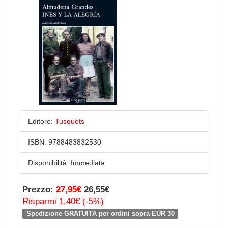
Editore:
Tusquets
ISBN:
9788483832530
Disponibilità:
Immediata
Prezzo:
27,95€
26,55€
Risparmi 1,40€ (-5%)
Spedizione GRATUITA per ordini sopra EUR 30