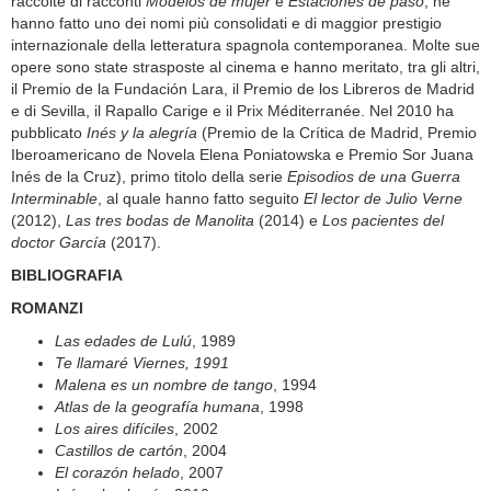
raccolte di racconti
Modelos de mujer
e
Estaciones de paso
, ne
hanno fatto uno dei nomi più consolidati e di maggior prestigio
internazionale della letteratura spagnola contemporanea. Molte sue
opere sono state strasposte al cinema e hanno meritato, tra gli altri,
il Premio de la Fundación Lara, il Premio de los Libreros de Madrid
e di Sevilla, il Rapallo Carige e il Prix Méditerranée. Nel 2010 ha
pubblicato
Inés y la alegría
(Premio de la Crítica de Madrid, Premio
Iberoamericano de Novela Elena Poniatowska e Premio Sor Juana
Inés de la Cruz), primo titolo della serie
Episodios de una Guerra
Interminable
, al quale hanno fatto seguito
El lector de Julio Verne
(2012),
Las tres bodas de Manolita
(2014) e
Los pacientes del
doctor García
(2017).
BIBLIOGRAFIA
ROMANZI
Las edades de Lulú
, 1989
Te llamaré Viernes, 1991
Malena es un nombre de tango
, 1994
Atlas de la geografía humana
, 1998
Los aires difíciles
, 2002
Castillos de cartón
, 2004
El corazón helado
, 2007