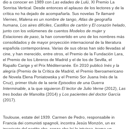
dio a conocer en 1989 con
Las edades de Lulú
, XI Premio La
Sonrisa Vertical. Desde entonces el aplauso de los lectores y de la
crítica no ha dejado de acompañarla. Sus novelas
Te llamaré
Viernes
,
Malena es un nombre de tango
,
Atlas de geografía
humana
,
Los aires difíciles
,
Castillos de cartón
y
El corazón helado
,
junto con los volúmenes de cuentos
Modelos de mujer
y
Estaciones de paso
, la han convertido en uno de los nombres más
consolidados y de mayor proyección internacional de la literatura
española contemporánea. Varias de sus obras han sido llevadas al
cine, y han merecido, entre otros, el Premio de la Fundación Lara,
el Premio de los Libreros de Madrid y el de los de Sevilla, el
Rapallo Carige y el Prix Méditerranée. En 2010 publicó
Inés y la
alegría
(Premio de la Crítica de Madrid, el Premio Iberoamericano
de Novela Elena Poniatowska y el Premio Sor Juana Inés de la
Cruz), primer título de la serie
Episodios de una Guerra
Interminable
, a la que siguieron
El lector de Julio Verne
(2012),
Las
tres bodas de Manolita
(2014) y
Los pacientes del doctor García
(2017).
Toulouse, estate del 1939. Carmen de Pedro, responsabile in
Francia dei comunisti spagnoli, incontra Jesús Monzón, un ex
incaricato del partito che, senza che lei lo intuisca, trama un