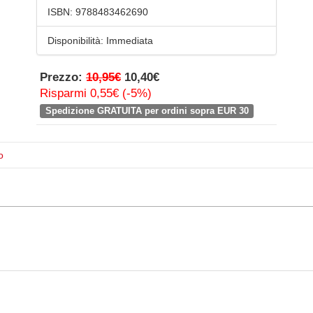
ISBN:
9788483462690
Disponibilità:
Immediata
Prezzo:
10,95€
10,40€
Risparmi 0,55€ (-5%)
Spedizione GRATUITA per ordini sopra EUR 30
o