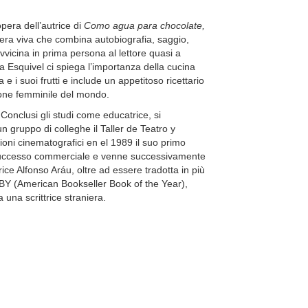
pera dell’autrice di
Como agua para chocolate,
era viva che combina autobiografia, saggio,
avvicina in prima persona al lettore quasi a
La Esquivel ci spiega l’importanza della cucina
e i suoi frutti e include un appetitoso ricettario
sione femminile del mondo.
onclusi gli studi come educatrice, si
n gruppo di colleghe il Taller de Teatro y
pioni cinematografici en el 1989 il suo primo
successo commerciale e venne successivamente
ice Alfonso Aráu, oltre ad essere tradotta in più
BBY (American Bookseller Book of the Year),
una scrittrice straniera.