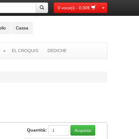
Toggle Dropdown
0 voce(i) - 0,00€
ello
Cassa
EL CROQUIS
DEDICHE
Quantità: