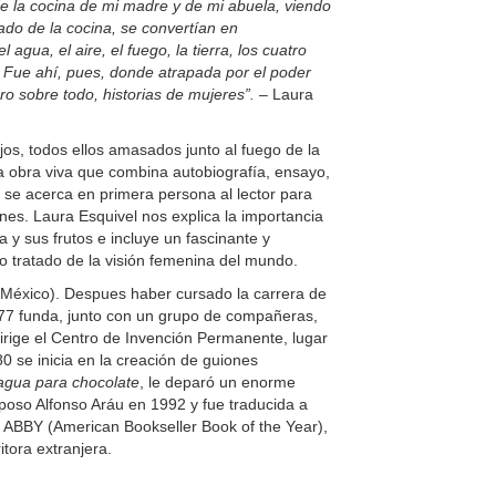
de la cocina de mi madre y de mi abuela, viendo
ado de la cocina, se convertían en
gua, el aire, el fuego, la tierra, los cuatro
 Fue ahí, pues, donde atrapada por el poder
ero sobre todo, historias de mujeres”.
– Laura
jos, todos ellos amasados junto al fuego de la
a obra viva que combina autobiografía, ensayo,
l se acerca en primera persona al lector para
nes. Laura Esquivel nos explica la importancia
a y sus frutos e incluye un fascinante y
o tratado de la visión femenina del mundo.
México). Despues haber cursado la carrera de
977 funda, junto con un grupo de compañeras,
y dirige el Centro de Invención Permanente, lugar
80 se inicia en la creación de guiones
gua para chocolate
, le deparó un enorme
sposo Alfonso Aráu en 1992 y fue traducida a
o ABBY (American Bookseller Book of the Year),
tora extranjera.