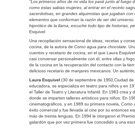
“Los primeros años de mi vida los pasé junto al fuego 
como estas sabias mujeres, al entrar en el recinto sagr
sacerdotisas, en grandes alquimistas que jugaban con el a
elementos que conforman la razón de ser del universo.
hipnótico de la llama, escuche todo tipo de historias, p
Esquivel
Una recopilación sensacional de ideas, recetas y conse
cocina, de la autora de
Como agua para chocolate
. Un
cuentos y recetario de cocina, en el que Laura Esquive
casi conversar personalmente con él, entre ollas y fogo
de la cocina en la recuperación del contacto con la tierr
delicioso recetario de manjares mexicanos. Un auténtic
Laura Esquivel
(30 de septiembre de 1950,Ciudad de 
educadora, se especializa en teatro para niños y en 1
el Taller de Teatro y Literatura Infantil. En 1983 crea 
donde se imparten talleres artísticos para niños. En 19
cinematográficos, y en 1989 su primera novela,
Como a
éxito comercial y fue llevada al cine por su entonces e
más de treinta lenguas. En 1994 le otorgaron el Premi
galardón que por vez primera fue concedido a una escri