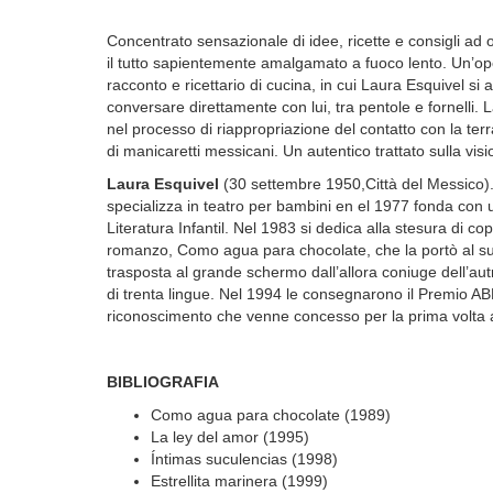
Concentrato sensazionale di idee, ricette e consigli ad o
il tutto sapientemente amalgamato a fuoco lento. Un’op
racconto e ricettario di cucina, in cui Laura Esquivel si 
conversare direttamente con lui, tra pentole e fornelli. 
nel processo di riappropriazione del contatto con la terra 
di manicaretti messicani. Un autentico trattato sulla vi
Laura Esquivel
(30 settembre 1950,Città del Messico).C
specializza in teatro per bambini en el 1977 fonda con u
Literatura Infantil. Nel 1983 si dedica alla stesura di co
romanzo, Como agua para chocolate, che la portò al 
trasposta al grande schermo dall’allora coniuge dell’autr
di trenta lingue. Nel 1994 le consegnarono il Premio A
riconoscimento che venne concesso per la prima volta a 
BIBLIOGRAF
I
A
Como agua para chocolate (1989)
La ley del amor (1995)
Íntimas suculencias (1998)
Estrellita marinera (1999)