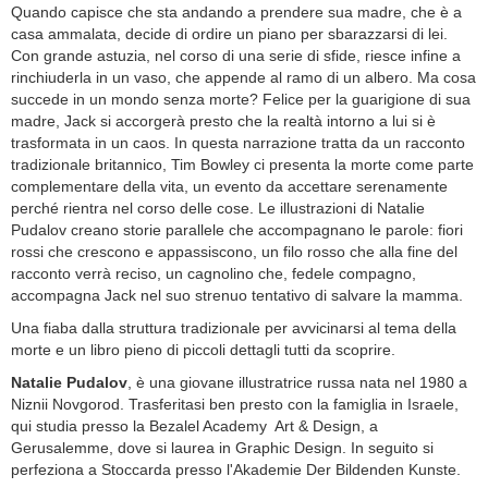
Quando capisce che sta andando a prendere sua madre, che è a
casa ammalata, decide di ordire un piano per sbarazzarsi di lei.
Con grande astuzia, nel corso di una serie di sfide, riesce infine a
rinchiuderla in un vaso, che appende al ramo di un albero. Ma cosa
succede in un mondo senza morte? Felice per la guarigione di sua
madre, Jack si accorgerà presto che la realtà intorno a lui si è
trasformata in un caos. In questa narrazione tratta da un racconto
tradizionale britannico, Tim Bowley ci presenta la morte come parte
complementare della vita, un evento da accettare serenamente
perché rientra nel corso delle cose. Le illustrazioni di Natalie
Pudalov creano storie parallele che accompagnano le parole: fiori
rossi che crescono e appassiscono, un filo rosso che alla fine del
racconto verrà reciso, un cagnolino che, fedele compagno,
accompagna Jack nel suo strenuo tentativo di salvare la mamma.
Una fiaba dalla struttura tradizionale per avvicinarsi al tema della
morte e un libro pieno di piccoli dettagli tutti da scoprire.
Natalie Pudalov
, è una giovane illustratrice russa nata nel 1980 a
Niznii Novgorod. Trasferitasi ben presto con la famiglia in Israele,
qui studia presso la Bezalel Academy Art & Design, a
Gerusalemme, dove si laurea in Graphic Design. In seguito si
perfeziona a Stoccarda presso l'Akademie Der Bildenden Kunste.