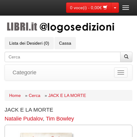
Toggle Dr
0 voce(i) - 0,00€
Toggl
navig
Lista dei Desideri (0)
Cassa
Categorie
Toggle
navigati
Home
»
Cerca
»
JACK E LA MORTE
JACK E LA MORTE
Natalie Pudalov
,
Tim Bowley