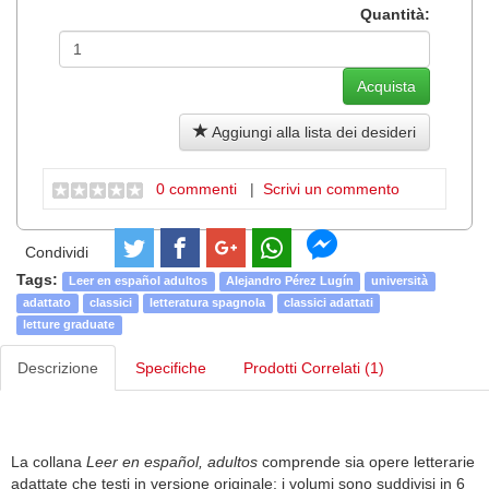
Quantità:
Aggiungi alla lista dei desideri
0 commenti
|
Scrivi un commento
Condividi
Tags:
Leer en español adultos
Alejandro Pérez Lugín
università
adattato
classici
letteratura spagnola
classici adattati
letture graduate
Descrizione
Specifiche
Prodotti Correlati (1)
La collana
Leer en español, adultos
comprende sia opere letterarie
adattate che testi in versione originale; i volumi sono suddivisi in 6