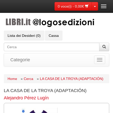
Toggle Dr
0 voce(i) - 0,00€
Toggl
navig
Lista dei Desideri (0)
Cassa
Categorie
Toggle
navigati
Home
»
Cerca
»
LA CASA DE LA TROYA (ADAPTACIÓN)
LA CASA DE LA TROYA (ADAPTACIÓN)
Alejandro Pérez Lugín