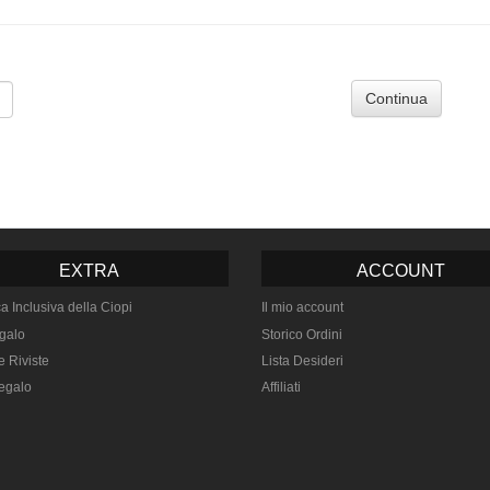
Continua
EXTRA
ACCOUNT
ca Inclusiva della Ciopi
Il mio account
galo
Storico Ordini
e Riviste
Lista Desideri
egalo
Affiliati