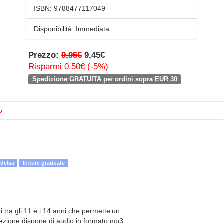
ISBN:
9788477117049
Disponibilità:
Immediata
Prezzo:
9,95€
9,45€
Risparmi 0,50€ (-5%)
Spedizione GRATUITA per ordini sopra EUR 30
o
delsa
letture graduate
i tra gli 11 e i 14 anni che permette un
ollezione dispone di audio in formato mp3