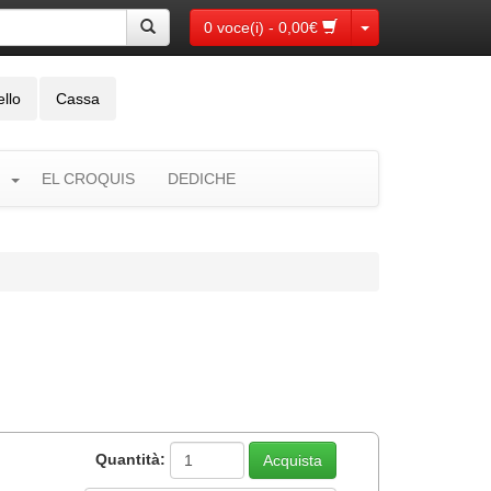
Toggle Dropdown
0 voce(i) - 0,00€
ello
Cassa
EL CROQUIS
DEDICHE
Quantità: