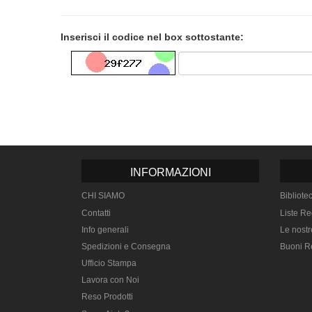
Inserisci il codice nel box sottostante:
INFORMAZIONI
CHI SIAMO
Bibliote
Contatti
Liste Re
Info generali
Le nostr
Spedizioni e Consegna
Buoni R
Ufficio Stampa
Lavora con Noi
Reso Prodotti