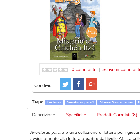
0 commenti
|
Scrivi un comment
Condividi
Tags:
Lecturas
Aventuras para 3
Alonso Santamarina
E
Descrizione
Specifiche
Prodotti Correlati (8)
Aventuras para 3
è una collezione di letture per i giovan
avvicinamento alla lettura a partire dal livello A1. La c