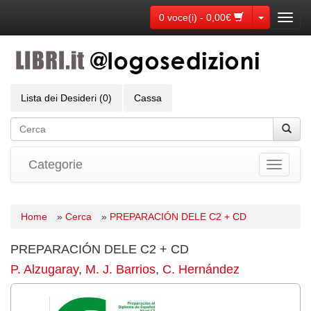
Toggle Dr
0 voce(i) - 0,00€
Toggl
navig
Lista dei Desideri (0)
Cassa
Categorie
Toggle
navigati
Home
»
Cerca
»
PREPARACIÓN DELE C2 + CD
PREPARACIÓN DELE C2 + CD
P. Alzugaray
,
M. J. Barrios
,
C. Hernández