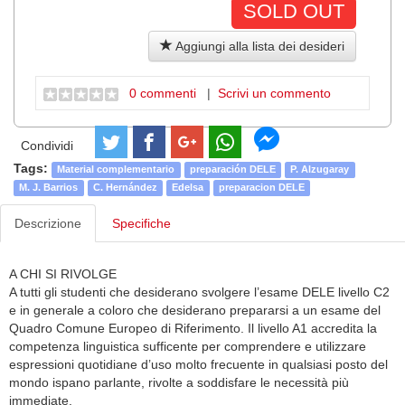
SOLD OUT
Aggiungi alla lista dei desideri
0 commenti
|
Scrivi un commento
Condividi
Tags:
Material complementario
preparación DELE
P. Alzugaray
M. J. Barrios
C. Hernández
Edelsa
preparacion DELE
Descrizione
Specifiche
A CHI SI RIVOLGE
A tutti gli studenti che desiderano svolgere l’esame DELE livello C2
e in generale a coloro che desiderano prepararsi a un esame del
Quadro Comune Europeo di Riferimento. Il livello A1 accredita la
competenza linguistica sufficente per comprendere e utilizzare
espressioni quotidiane d’uso molto frecuente in qualsiasi posto del
mondo ispano parlante, rivolte a soddisfare le necessità più
immediate.