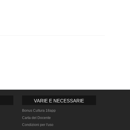
VARIE E NECESSARIE
Bonus Cultura 18app
Carta del Docente
Condizioni per l'uso