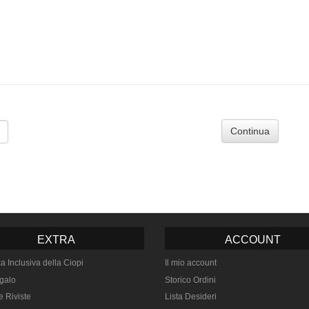
Continua
EXTRA
ACCOUNT
ca Inclusiva della Ciopi
Il mio account
galo
Storico Ordini
e Riviste
Lista Desideri