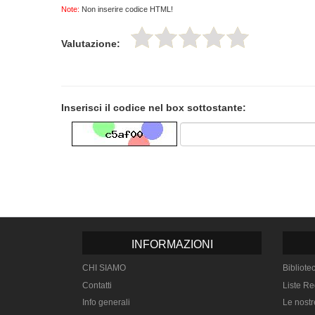
Note:
Non inserire codice HTML!
Valutazione:
Inserisci il codice nel box sottostante:
INFORMAZIONI
CHI SIAMO
Bibliote
Contatti
Liste Re
Info generali
Le nostr