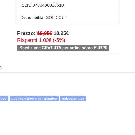
ISBN:
9788490818510
Disponibilità:
SOLD OUT
Prezzo:
19,95€
18,95€
Risparmi 1,00€ (-5%)
Spedizione GRATUITA per ordini sopra EUR 30
o
ntivo
uso indicativo e congiuntivo
colección uso