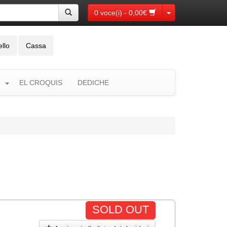
Toggle Dropdown
0 voce(i) - 0,00€
ello
Cassa
EL CROQUIS
DEDICHE
SOLD OUT