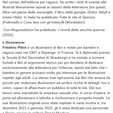
Nel campo dell’editoria per ragazzi, ha scritto i testi di svariati albi
illustrati liberamente ispirati ai classici della letteratura (tra questi,
Alice nel paese delle meraviglie
,
Il libro della giungla
,
Dottor Jekyll e
mister Hide
). In Italia ha pubblicato
Tutte le vite di Spinoza
(Feltrinelli) e
Cosa fare con gli imbecilli
(Mondadori).
Con #logosedizioni ha pubblicato:
I ricordi della vecchia quercia
(2024).
L’illustratore:
Frédéric Pillot
è un illustratore di libri e riviste per bambini e
ragazzi nato nel 1967 a Hayange, in Francia. Si è diplomato presso
la Scuola di Arti Decorative di Strasburgo e ha iniziato a scrivere
fumetti e libri di argomento storico per poi decidere di dedicarsi
esclusivamente alla letteratura per l’infanzia, spinto dal fatto che i
bambini in genere provano molto più interesse per le illustrazioni
rispetto agli adulti. Lui stesso trae ispirazione dai libri che amava da
piccolo per realizzare illustrazioni ad acrilico ricche di dettagli, luci e
colori, capaci di affascinare un pubblico di tutte le età. Del suo
lavoro ama soprattutto la sorpresa casuale che, in corso d’opera, lo
porta ad allontanarsi e talvolta a rivoluzionare il progetto iniziale. Le
sue illustrazioni originali sono state ospitate in varie mostre e, tra
dicembre 2021 e gennaio 2022, gli è stata dedicata una personale