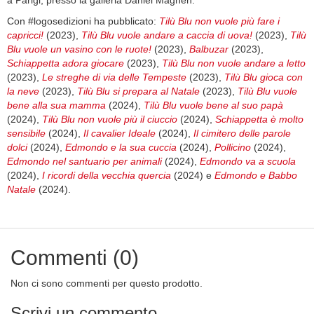
a Parigi, presso la galleria Daniel Maghen.
Con #logosedizioni ha pubblicato:
Tilù Blu non vuole più fare i
capricci!
(2023),
Tilù Blu vuole andare a caccia di uova!
(2023),
Tilù
Blu vuole un vasino con le ruote!
(2023),
Balbuzar
(2023),
Schiappetta adora giocare
(2023),
Tilù Blu non vuole andare a letto
(2023),
Le streghe di via delle Tempeste
(2023),
Tilù Blu gioca con
la neve
(2023),
Tilù Blu si prepara al Natale
(2023),
Tilù Blu vuole
bene alla sua mamma
(2024),
Tilù Blu vuole bene al suo papà
(2024),
Tilù Blu non vuole più il ciuccio
(2024),
Schiappetta è molto
sensibile
(2024),
Il cavalier Ideale
(2024),
Il cimitero delle parole
dolci
(2024),
Edmondo e la sua cuccia
(2024),
Pollicino
(2024),
Edmondo nel santuario per animali
(2024),
Edmondo va a scuola
(2024),
I ricordi della vecchia quercia
(2024) e
Edmondo e Babbo
Natale
(2024).
Commenti (0)
Non ci sono commenti per questo prodotto.
Scrivi un commento