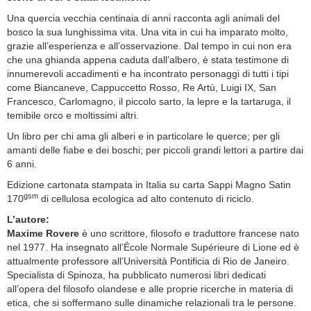
Una quercia vecchia centinaia di anni racconta agli animali del
bosco la sua lunghissima vita. Una vita in cui ha imparato molto,
grazie all’esperienza e all’osservazione. Dal tempo in cui non era
che una ghianda appena caduta dall’albero, è stata testimone di
innumerevoli accadimenti e ha incontrato personaggi di tutti i tipi
come Biancaneve, Cappuccetto Rosso, Re Artù, Luigi IX, San
Francesco, Carlomagno, il piccolo sarto, la lepre e la tartaruga, il
temibile orco e moltissimi altri.
Un libro per chi ama gli alberi e in particolare le querce; per gli
amanti delle fiabe e dei boschi; per piccoli grandi lettori a partire dai
6 anni.
Edizione cartonata stampata in Italia su carta Sappi Magno Satin
gsm
170
di cellulosa ecologica ad alto contenuto di riciclo.
L’autore:
Maxime Rovere
è uno scrittore, filosofo e traduttore francese nato
nel 1977. Ha insegnato all’École Normale Supérieure di Lione ed è
attualmente professore all’Università Pontificia di Rio de Janeiro.
Specialista di Spinoza, ha pubblicato numerosi libri dedicati
all’opera del filosofo olandese e alle proprie ricerche in materia di
etica, che si soffermano sulle dinamiche relazionali tra le persone.