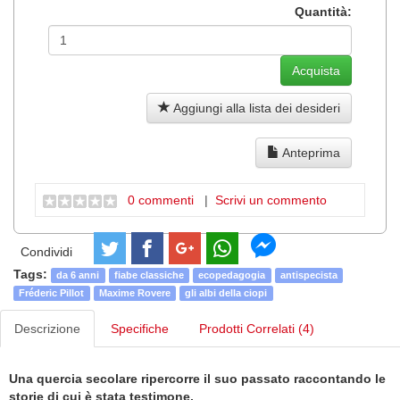
Quantità:
Aggiungi alla lista dei desideri
Anteprima
0 commenti
|
Scrivi un commento
Condividi
Tags:
da 6 anni
fiabe classiche
ecopedagogia
antispecista
Fréderic Pillot
Maxime Rovere
gli albi della ciopi
Descrizione
Specifiche
Prodotti Correlati (4)
Una quercia secolare ripercorre il suo passato raccontando le
storie di cui è stata testimone.