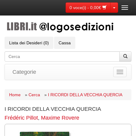
Toggle Dr
0 voce(i) - 0,00€
Toggl
navig
Lista dei Desideri (0)
Cassa
Categorie
Toggle
navigati
Home
»
Cerca
»
I RICORDI DELLA VECCHIA QUERCIA
I RICORDI DELLA VECCHIA QUERCIA
Frédéric Pillot
,
Maxime Rovere