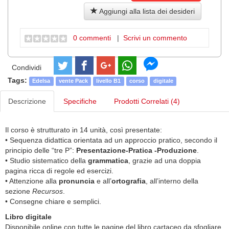
Aggiungi alla lista dei desideri
0 commenti
|
Scrivi un commento
Condividi
Tags:
Edelsa
vente Pack
livello B1
corso
digitale
Descrizione
Specifiche
Prodotti Correlati (4)
Il corso è strutturato in 14 unità, così presentate:
• Sequenza didattica orientata ad un approccio pratico, secondo il
principio delle “tre P”:
Presentazione-Pratica -Produzione
.
• Studio sistematico della
grammatica
, grazie ad una doppia
pagina ricca di regole ed esercizi.
• Attenzione alla
pronuncia
e all’
ortografia
, all’interno della
sezione
Recursos
.
• Consegne chiare e semplici.
Libro digitale
Disponibile online con tutte le pagine del libro cartaceo da sfogliare,