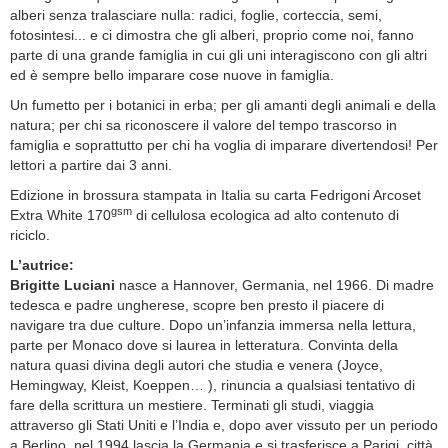
alberi senza tralasciare nulla: radici, foglie, corteccia, semi,
fotosintesi... e ci dimostra che gli alberi, proprio come noi, fanno
parte di una grande famiglia in cui gli uni interagiscono con gli altri
ed è sempre bello imparare cose nuove in famiglia.
Un fumetto per i botanici in erba; per gli amanti degli animali e della
natura; per chi sa riconoscere il valore del tempo trascorso in
famiglia e soprattutto per chi ha voglia di imparare divertendosi! Per
lettori a partire dai 3 anni.
Edizione in brossura stampata in Italia su carta Fedrigoni Arcoset
gsm
Extra White 170
di cellulosa ecologica ad alto contenuto di
riciclo.
L’autrice:
Brigitte Luciani
nasce a Hannover, Germania, nel 1966. Di madre
tedesca e padre ungherese, scopre ben presto il piacere di
navigare tra due culture. Dopo un’infanzia immersa nella lettura,
parte per Monaco dove si laurea in letteratura. Convinta della
natura quasi divina degli autori che studia e venera (Joyce,
Hemingway, Kleist, Koeppen… ), rinuncia a qualsiasi tentativo di
fare della scrittura un mestiere. Terminati gli studi, viaggia
attraverso gli Stati Uniti e l’India e, dopo aver vissuto per un periodo
a Berlino, nel 1994 lascia la Germania e si trasferisce a Parigi, città