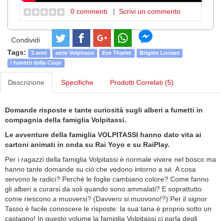
0 commenti
|
Scrivi un commento
Condividi
Tags:
3 anni
serie Volpitassi
Eve Tharlet
Brigitte Luciani
i fumetti della Ciopi
Descrizione
Specifiche
Prodotti Correlati (5)
Domande risposte e tante curiosità sugli alberi a fumetti in
compagnia della famiglia Volpitassi.
Le avventure della famiglia VOLPITASSI hanno dato vita ai
cartoni animati in onda su Rai Yoyo e su RaiPlay.
Per i ragazzi della famiglia Volpitassi è normale vivere nel bosco ma
hanno tante domande su ciò che vedono intorno a sé. A cosa
servono le radici? Perché le foglie cambiano colore? Come fanno
gli alberi a curarsi da soli quando sono ammalati? E soprattutto
come riescono a muoversi? (Davvero si muovono!?) Per il signor
Tasso è facile conoscere le risposte: la sua tana è proprio sotto un
castagno! In questo volume la famiglia Volpitassi ci parla degli