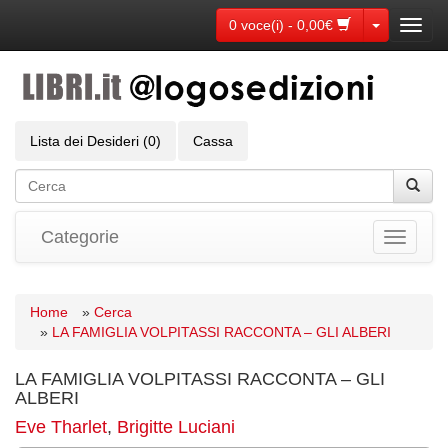
Toggle Dr
0 voce(i) - 0,00€
Toggl
navig
Lista dei Desideri (0)
Cassa
Categorie
Toggle
navigati
Home
»
Cerca
»
LA FAMIGLIA VOLPITASSI RACCONTA – GLI ALBERI
LA FAMIGLIA VOLPITASSI RACCONTA – GLI
ALBERI
Eve Tharlet
,
Brigitte Luciani