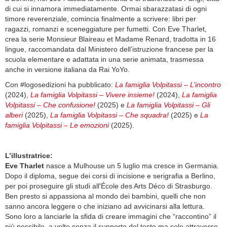
di cui si innamora immediatamente. Ormai sbarazzatasi di ogni
timore reverenziale, comincia finalmente a scrivere: libri per
ragazzi, romanzi e sceneggiature per fumetti. Con Eve Tharlet,
crea la serie Monsieur Blaireau et Madame Renard, tradotta in 16
lingue, raccomandata dal Ministero dell’istruzione francese per la
scuola elementare e adattata in una serie animata, trasmessa
anche in versione italiana da Rai YoYo.
Con #logosedizioni ha pubblicato:
La famiglia Volpitassi – L’incontro
(2024),
La famiglia Volpitassi – Vivere insieme!
(2024),
La famiglia
Volpitassi – Che confusione!
(2025) e
La famiglia Volpitassi – Gli
alberi
(2025),
La famiglia Volpitassi – Che squadra!
(2025) e
La
famiglia Volpitassi – Le emozioni
(2025).
L’illustratrice:
Eve Tharlet
nasce a Mulhouse un 5 luglio ma cresce in Germania.
Dopo il diploma, segue dei corsi di incisione e serigrafia a Berlino,
per poi proseguire gli studi all'École des Arts Déco di Strasburgo.
Ben presto si appassiona al mondo dei bambini, quelli che non
sanno ancora leggere o che iniziano ad avvicinarsi alla lettura.
Sono loro a lanciarle la sfida di creare immagini che “raccontino” il
più possibile, a volte senza il supporto del testo ma solo attraverso