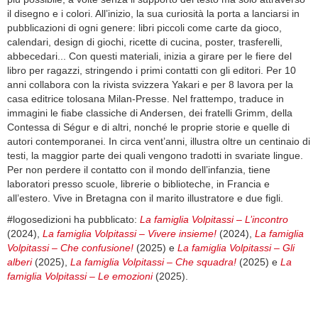
il disegno e i colori. All’inizio, la sua curiosità la porta a lanciarsi in
pubblicazioni di ogni genere: libri piccoli come carte da gioco,
calendari, design di giochi, ricette di cucina, poster, trasferelli,
abbecedari... Con questi materiali, inizia a girare per le fiere del
libro per ragazzi, stringendo i primi contatti con gli editori. Per 10
anni collabora con la rivista svizzera Yakari e per 8 lavora per la
casa editrice tolosana Milan-Presse. Nel frattempo, traduce in
immagini le fiabe classiche di Andersen, dei fratelli Grimm, della
Contessa di Ségur e di altri, nonché le proprie storie e quelle di
autori contemporanei. In circa vent’anni, illustra oltre un centinaio di
testi, la maggior parte dei quali vengono tradotti in svariate lingue.
Per non perdere il contatto con il mondo dell’infanzia, tiene
laboratori presso scuole, librerie o biblioteche, in Francia e
all’estero. Vive in Bretagna con il marito illustratore e due figli.
#logosedizioni ha pubblicato:
La famiglia Volpitassi – L’incontro
(2024),
La famiglia Volpitassi – Vivere insieme!
(2024),
La famiglia
Volpitassi – Che confusione!
(2025) e
La famiglia Volpitassi – Gli
alberi
(2025),
La famiglia Volpitassi – Che squadra!
(2025) e
La
famiglia Volpitassi – Le emozioni
(2025).