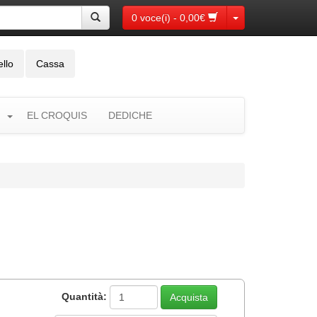
Toggle Dropdown
0 voce(i) - 0,00€
ello
Cassa
EL CROQUIS
DEDICHE
Quantità: