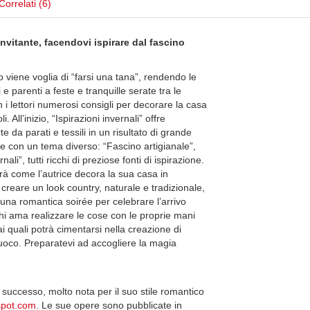
Correlati (6)
invitante, facendovi ispirare dal fascino
 viene voglia di “farsi una tana”, rendendo le
 e parenti a feste e tranquille serate tra le
n i lettori numerosi consigli per decorare la casa
. All’inizio, “Ispirazioni invernali” offre
 da parati e tessili in un risultato di grande
le con un tema diverso: “Fascino artigianale”,
li”, tutti ricchi di preziose fonti di ispirazione.
rirà come l’autrice decora la sua casa in
creare un look country, naturale e tradizionale,
 una romantica soirée per celebrare l’arrivo
chi ama realizzare le cose con le proprie mani
ai quali potrà cimentarsi nella creazione di
fuoco. Preparatevi ad accogliere la magia
 di successo, molto nota per il suo stile romantico
spot.com
. Le sue opere sono pubblicate in