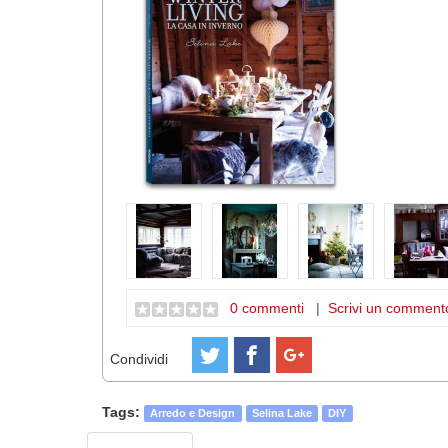
0 commenti
|
Scrivi un comment
Condividi
Tags:
Arredo e Design
Selina Lake
DIY