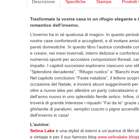
Descrizione
Specifiche
Stampa
Prodotti 
Trasformate la vostra casa in un rifugio elegante e 
romantico dell’inverno.
L’inverno ha in sé qualcosa di magico. In questo periodo
nostre case confortevoli e accoglienti, e di invitare amici
pareti domestiche. In questo libro l’autrice condivide co
e creare, nei mesi invernali, interni deliziosi e confortevoli
numerosi spunti per accostare composizioni floreali, carte
impatto. I capitoli successivi esplorano ciascuno uno sti
“Splendore decadente”, “Rifugio rustico” e “Bianchi inverna
Nel capitolo conclusivo “Feste natalizie”, il lettore scop
occasione del Natale, e troverà alcuni suggerimenti per 
oltre a nuove idee per allestire un party coloratissimo e
dell’anno nuovo in uno splendido fienile antico. Infine, 
troverà di grande interesse i riquadri “Fai da te” grazie 
ghirlande di paralumi, semplici cuscini o pigne accendi
dell’inverno in casa!
L’autrice:
Selina Lake
è una stylist di interni e un’autrice di libri
e vintage e per il suo famoso blog
www.selinalake.blog