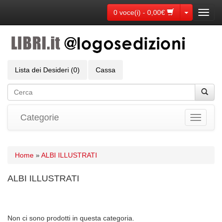
Toggle Dr
0 voce(i) - 0,00€
Toggl
navig
Lista dei Desideri (0)
Cassa
Categorie
Toggle
navigati
Home
»
ALBI ILLUSTRATI
ALBI ILLUSTRATI
Non ci sono prodotti in questa categoria.