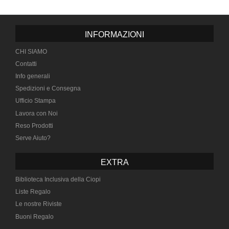
INFORMAZIONI
CHI SIAMO
Contatti
Info generali
Spedizioni e Consegna
Ufficio Stampa
Lavora con Noi
Reso Prodotti
Serve Aiuto?
EXTRA
Biblioteca Inclusiva della Ciopi
Liste Regalo
Le nostre Riviste
Buoni Regalo