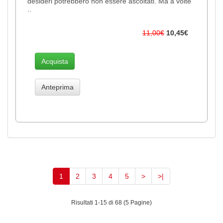
desideri potrebbero non essere ascoltati. Ma a volte
..
11,00€
10,45€
Acquista
Anteprima
(current)
1
2
3
4
5
>
>|
Risultati 1-15 di 68 (5 Pagine)