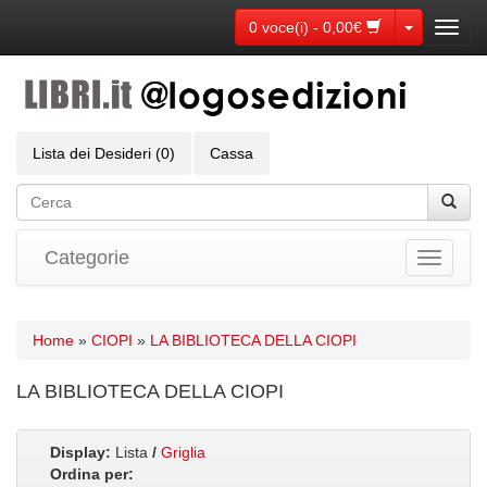
Toggle Dr
0 voce(i) - 0,00€
Toggl
navig
Lista dei Desideri (0)
Cassa
Categorie
Toggle
navigati
Home
»
CIOPI
»
LA BIBLIOTECA DELLA CIOPI
LA BIBLIOTECA DELLA CIOPI
Display:
Lista
/
Griglia
Ordina per: