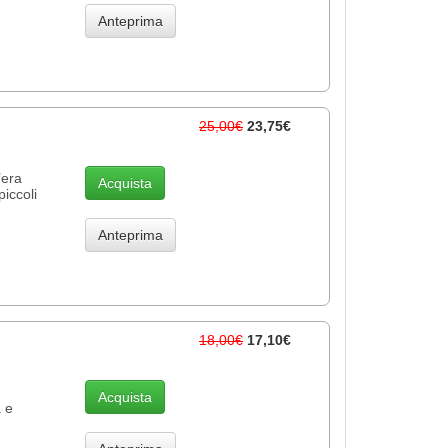
Anteprima
25,00€
23,75€
’era
Acquista
piccoli
Anteprima
18,00€
17,10€
Acquista
a e