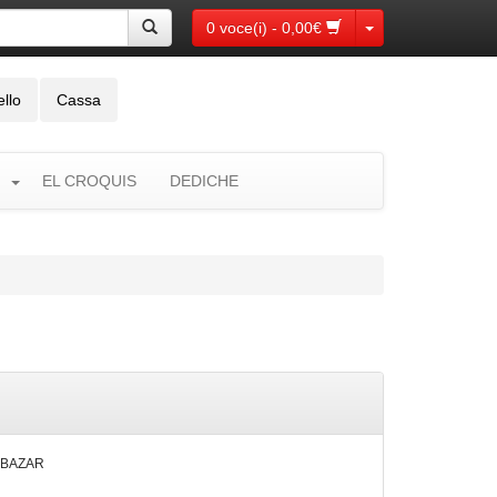
Toggle Dropdown
0 voce(i) - 0,00€
ello
Cassa
EL CROQUIS
DEDICHE
 BAZAR