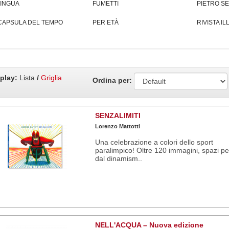
LINGUA
FUMETTI
PIETRO S
CAPSULA DEL TEMPO
PER ETÀ
RIVISTA I
play:
Lista
/
Griglia
Ordina per:
SENZALIMITI
Lorenzo Mattotti
Una celebrazione a colori dello sport
paralimpico! Oltre 120 immagini, spazi pe
dal dinamism..
NELL'ACQUA – Nuova edizione