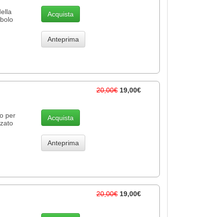
ella
Acquista
mbolo
Anteprima
20,00€
19,00€
to per
Acquista
zzato
Anteprima
20,00€
19,00€