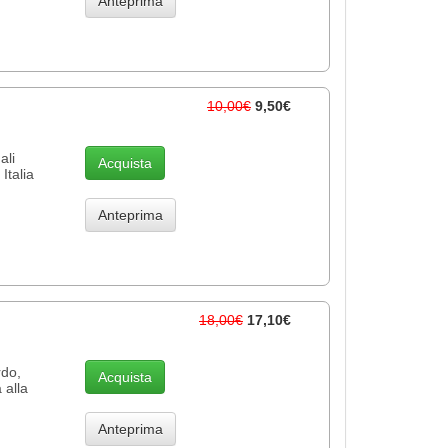
Anteprima
10,00€
9,50€
ali
Acquista
Italia
Anteprima
18,00€
17,10€
rdo,
Acquista
 alla
Anteprima