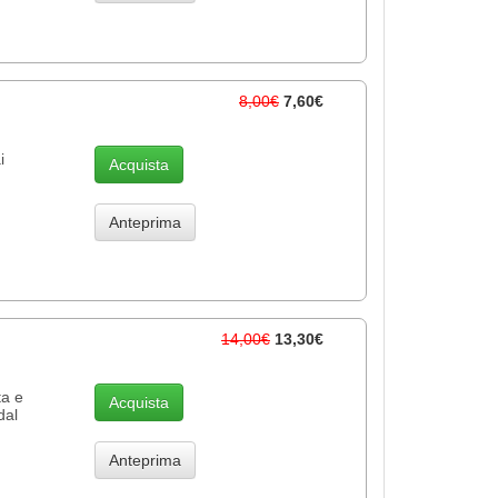
8,00€
7,60€
i
Acquista
Anteprima
14,00€
13,30€
ta e
Acquista
dal
Anteprima