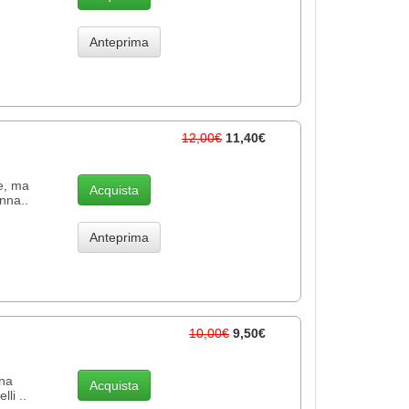
Anteprima
12,00€
11,40€
re, ma
Acquista
inna..
Anteprima
10,00€
9,50€
Una
Acquista
lli ..