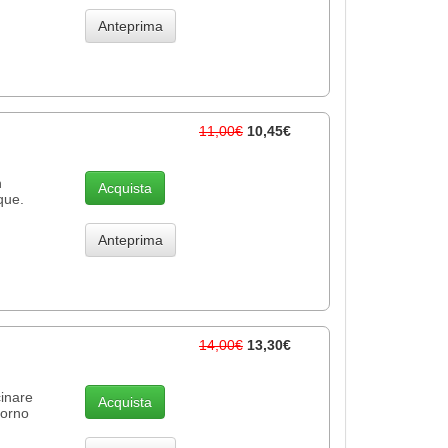
Anteprima
11,00€
10,45€
n
Acquista
que.
Anteprima
14,00€
13,30€
cinare
Acquista
iorno