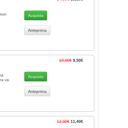
 suo
Acquista
Anteprima
10,00€
9,50€
na
Acquista
ra va
Anteprima
12,00€
11,40€