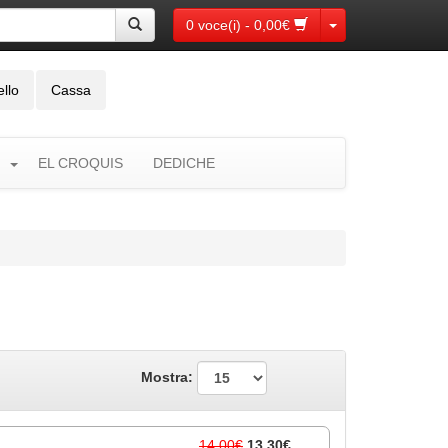
Toggle Dropdown
0 voce(i) - 0,00€
ello
Cassa
EL CROQUIS
DEDICHE
Mostra:
14,00€
13,30€