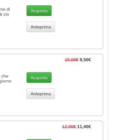
rne di
Acquista
rà zio
Anteprima
10,00€
9,50€
a che
Acquista
giorno
Anteprima
12,00€
11,40€