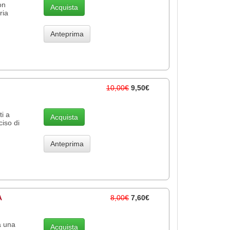
on
Acquista
ria
Anteprima
10,00€
9,50€
ti a
Acquista
iso di
Anteprima
A
8,00€
7,60€
a una
Acquista