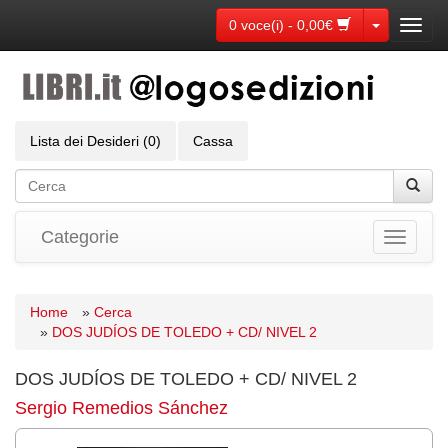
Toggle Dr
0 voce(i) - 0,00€
Toggl
navig
Lista dei Desideri (0)
Cassa
Categorie
Toggle
navigati
Home
»
Cerca
»
DOS JUDÍOS DE TOLEDO + CD/ NIVEL 2
DOS JUDÍOS DE TOLEDO + CD/ NIVEL 2
Sergio Remedios Sánchez