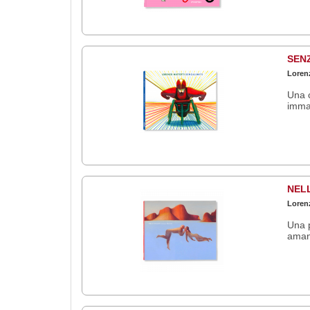
SENZ
Lorenz
Una c
immag
NELL
Lorenz
Una p
amant