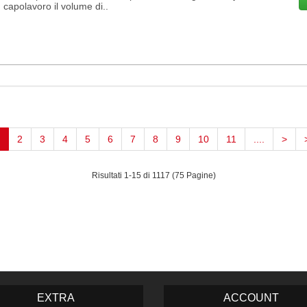
 capolavoro il volume di..
(current)
2
3
4
5
6
7
8
9
10
11
....
>
Risultati 1-15 di 1117 (75 Pagine)
EXTRA
ACCOUNT