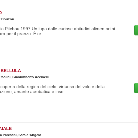
O
er Douzou
o Pitchou 1997 Un lupo dalle curiose abitudini alimentari si
ra per il pranzo. È or..
LIBELLULA
aolini, Gianumberto Accinelli
scoperta della regina del cielo, virtuosa del volo e della
zione, amante acrobatica e inse..
AIALE
a Pareschi, Sara d’Angelo