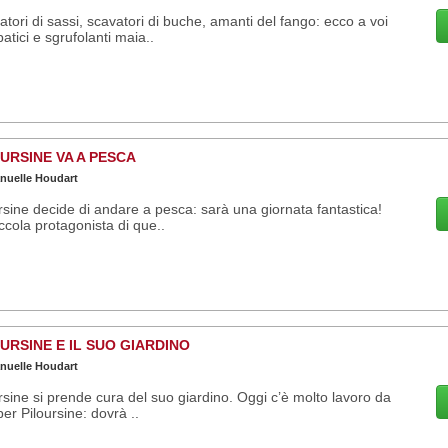
atori di sassi, scavatori di buche, amanti del fango: ecco a voi
patici e sgrufolanti maia..
URSINE VA A PESCA
uelle Houdart
rsine decide di andare a pesca: sarà una giornata fantastica!
ccola protagonista di que..
URSINE E IL SUO GIARDINO
uelle Houdart
rsine si prende cura del suo giardino. Oggi c’è molto lavoro da
per Piloursine: dovrà ..