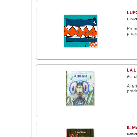
LUP
Olivi
Premi
prepa
LA 
Anna P
Alla 
preda
IL M
Daniel