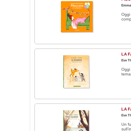
Emman
Oggi 
compl
LA F
Eve Th
Oggi 
tema 
LA F
Eve Th
Un fu
sull’