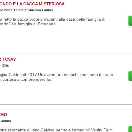
ONDO E LA CACCA MISTERIOSA
ic Pillot, Thibault Guichon-Laurier
a fatto la cacca proprio davanti alla casa della famiglia di
ndo? La famiglia di Edmondo..
 Ì CVA?
 Ellis
lia Caldecott 2017 Un’avventura in pochi centimetri di prato
i porterà a comprendere la..
IMO
 Olmos
rone rampante di Italo Calvino per sole immagini! Vanity Fair: