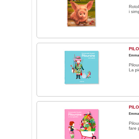
Rotol
i sim
PILO
Emman
Pilou
La pi
PILO
Emman
Pilou
fare 