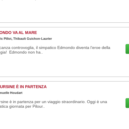
ONDO VA AL MARE
ic Pillot, Thibault Guichon-Laurier
canza controvoglia, il simpatico Edmondo diventa l’eroe della
ggia! Edmondo non ha..
URSINE È IN PARTENZA
uelle Houdart
rsine è in partenza per un viaggio straordinario. Oggi è una
stica giornata per Pilour..