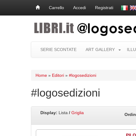
Carrello
Accedi
Registrati
SERIE SCONTATE
ART GALLERY
ILL
Home
»
Editori
»
#logosedizioni
#logosedizioni
Display:
Lista
/
Griglia
Ordin
PIL