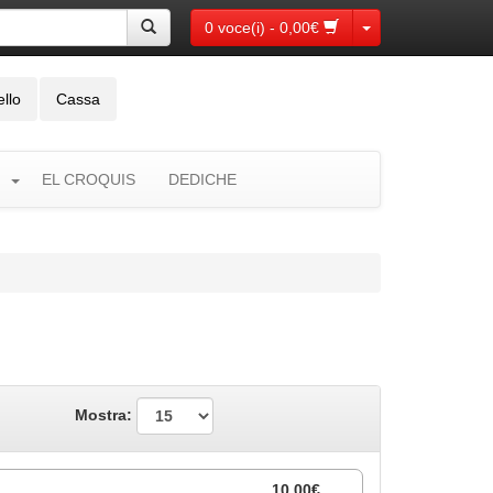
Toggle Dropdown
0 voce(i) - 0,00€
ello
Cassa
EL CROQUIS
DEDICHE
Mostra:
10,00€