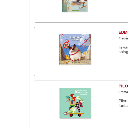
EDM
Frédér
In va
spia
PILO
Emman
Pilou
fanta