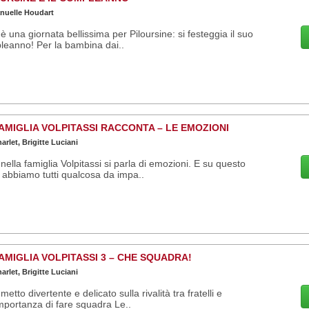
uelle Houdart
è una giornata bellissima per Piloursine: si festeggia il suo
eanno! Per la bambina dai..
AMIGLIA VOLPITASSI RACCONTA – LE EMOZIONI
arlet, Brigitte Luciani
nella famiglia Volpitassi si parla di emozioni. E su questo
abbiamo tutti qualcosa da impa..
AMIGLIA VOLPITASSI 3 – CHE SQUADRA!
arlet, Brigitte Luciani
metto divertente e delicato sulla rivalità tra fratelli e
importanza di fare squadra Le..