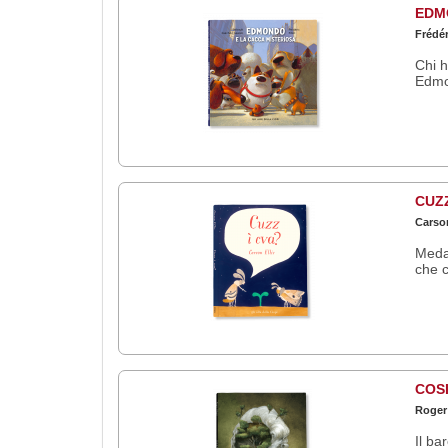
EDM
Frédér
Chi h
Edmo
CUZZ
Carson
Medag
che c
COS
Roger
Il ba