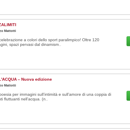
ALIMITI
o Mattotti
elebrazione a colori dello sport paralimpico! Oltre 120
ini, spazi pervasi dal dinamism..
'ACQUA – Nuova edizione
o Mattotti
oesia per immagini sull’intimità e sull’amore di una coppia di
i fluttuanti nell’acqua. (n..