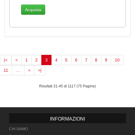
Acquista
(current)
|<
<
1
2
3
4
5
6
7
8
9
10
11
....
>
>|
Risultati 31-45 di 1117 (75 Pagine)
INFORMAZIONI
CHI SIAMO