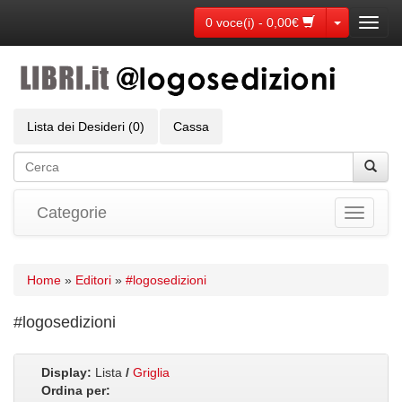
Toggle Dr
0 voce(i) - 0,00€
Toggl
navig
Lista dei Desideri (0)
Cassa
Categorie
Toggle
navigati
Home
»
Editori
»
#logosedizioni
#logosedizioni
Display:
Lista
/
Griglia
Ordina per: