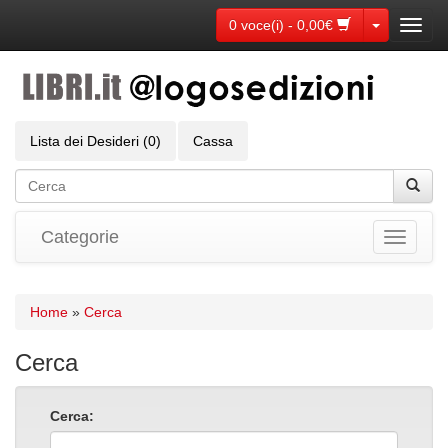
Toggle Dr
0 voce(i) - 0,00€
Toggl
navig
Lista dei Desideri (0)
Cassa
Categorie
Toggle
navigati
Home
»
Cerca
Cerca
Cerca: