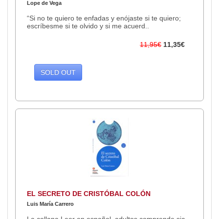
Lope de Vega
“Si no te quiero te enfadas y enójaste si te quiero;
escríbesme si te olvido y si me acuerd..
11,95€
11,35€
SOLD OUT
EL SECRETO DE CRISTÓBAL COLÓN
Luis María Carrero
La collana Leer en español, adultos comprende sia