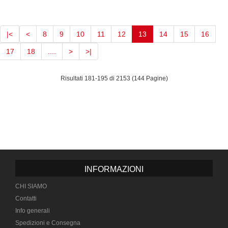
(current)
|<
<
8
9
10
11
12
13
14
15
16
17
18
....
>
>|
Risultati 181-195 di 2153 (144 Pagine)
INFORMAZIONI
CHI SIAMO
Contatti
Info generali
Spedizioni e Consegna