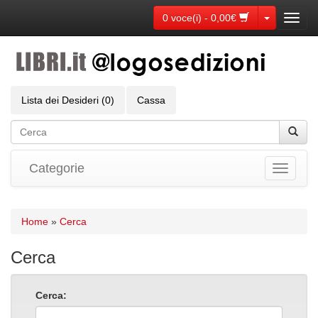
Toggle Dr
0 voce(i) - 0,00€
Toggl
navig
Lista dei Desideri (0)
Cassa
Categorie
Toggle
navigati
Home
»
Cerca
Cerca
Cerca: