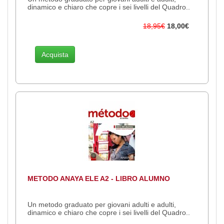
dinamico e chiaro che copre i sei livelli del Quadro..
18,95€
18,00€
Acquista
METODO ANAYA ELE A2 - LIBRO ALUMNO
Un metodo graduato per giovani adulti e adulti,
dinamico e chiaro che copre i sei livelli del Quadro..