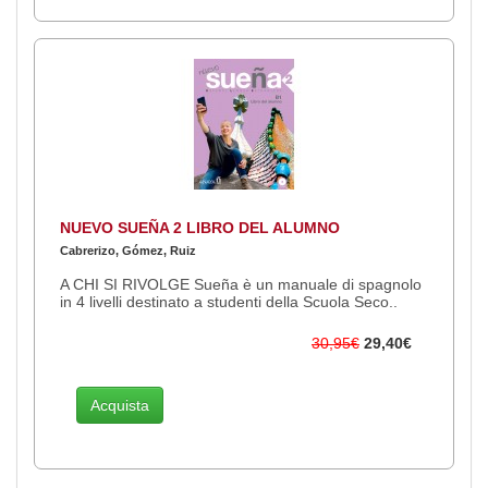
NUEVO SUEÑA 2 LIBRO DEL ALUMNO
Cabrerizo, Gómez, Ruiz
A CHI SI RIVOLGE Sueña è un manuale di spagnolo
in 4 livelli destinato a studenti della Scuola Seco..
30,95€
29,40€
Acquista