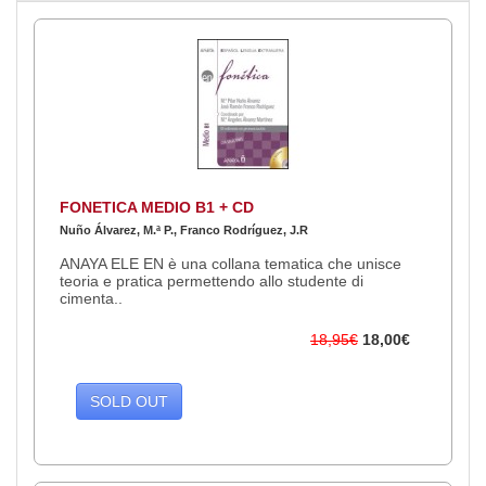
FONETICA MEDIO B1 + CD
Nuño Álvarez, M.ª P., Franco Rodríguez, J.R
ANAYA ELE EN è una collana tematica che unisce
teoria e pratica permettendo allo studente di
cimenta..
18,95€
18,00€
SOLD OUT