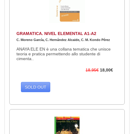
GRAMATICA. NIVEL ELEMENTAL A1-A2
C. Moreno García, C. Hernández Alcaide, C. M. Kondo Pérez
ANAYA ELE EN è una collana tematica che unisce
teoria e pratica permettendo allo studente di
cimenta..
18,95€
18,00€
SOLD OUT