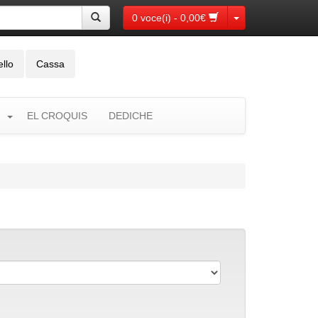
Toggle Dropdown
0 voce(i) - 0,00€
ello
Cassa
EL CROQUIS
DEDICHE