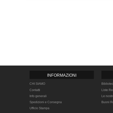
INFORMAZIONI
CHI SIAMO
Bibliote
Contatti
Liste Re
Info generali
Le nostr
Spedizioni e Consegna
Buoni R
Ufficio Stampa