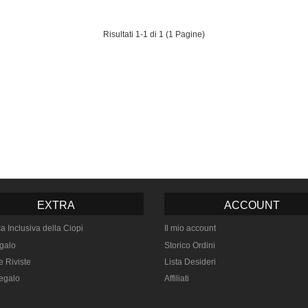
Risultati 1-1 di 1 (1 Pagine)
EXTRA
ACCOUNT
ca Inclusiva della Ciopi
Il mio account
galo
Storico Ordini
e Riviste
Lista Desideri
egalo
Affiliati