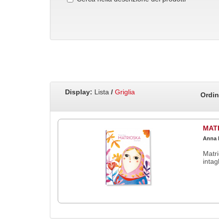
Display:
Lista
/
Griglia
Ordin
MAT
Anna P
Matri
intag