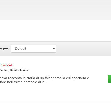
a per:
RIOSKA
aolini, Dimiter Inkiow
oska racconta la storia di un falegname la cui specialità è
liare bellissime bambole di le..