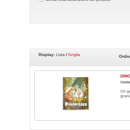
Display:
Lista
/
Griglia
Ordin
DINO
Clotil
Un gr
grand