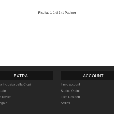
Risultati 1-1 di 1 (1 Pagine)
EXTRA
ACCOUNT
ca Inclusiva della Ciopi
Il mio account
galo
Storico Ordini
e Riviste
Lista Desideri
egalo
Affiliati