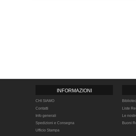
INFORMAZIONI
CHI SIAMO
Bibliote
Contatti
Liste Re
Info generali
Le nostr
Spedizioni e Consegna
Buoni R
Ufficio Stampa