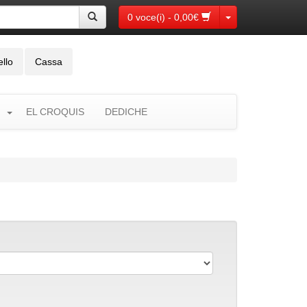
Toggle Dropdown
0 voce(i) - 0,00€
ello
Cassa
EL CROQUIS
DEDICHE