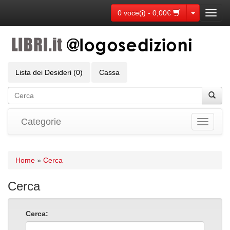
Toggle Dr
0 voce(i) - 0,00€
Toggl
navig
Lista dei Desideri (0)
Cassa
Categorie
Toggle
navigati
Home
»
Cerca
Cerca
Cerca: