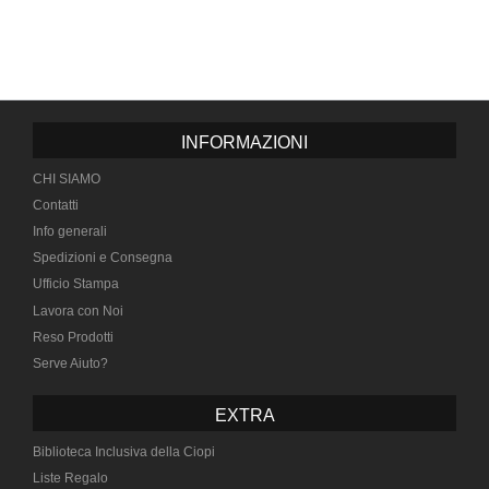
INFORMAZIONI
CHI SIAMO
Contatti
Info generali
Spedizioni e Consegna
Ufficio Stampa
Lavora con Noi
Reso Prodotti
Serve Aiuto?
EXTRA
Biblioteca Inclusiva della Ciopi
Liste Regalo