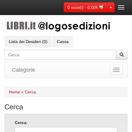
Toggle Dr
0 voce(i) - 0,00€
Toggl
navig
Lista dei Desideri (0)
Cassa
Categorie
Toggle
navigati
Home
»
Cerca
Cerca
Cerca: