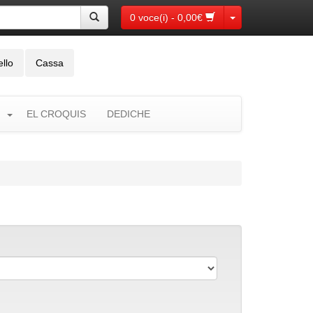
Toggle Dropdown
0 voce(i) - 0,00€
ello
Cassa
EL CROQUIS
DEDICHE