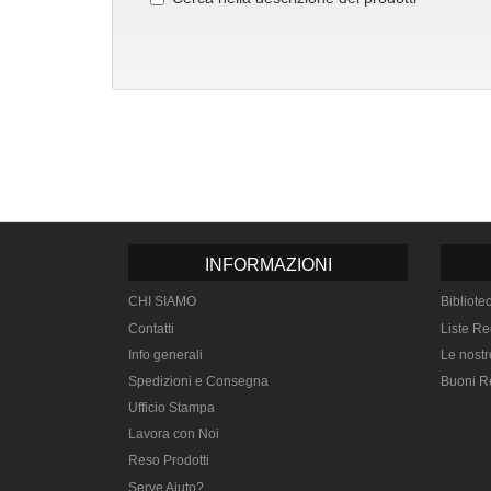
INFORMAZIONI
CHI SIAMO
Bibliote
Contatti
Liste Re
Info generali
Le nostr
Spedizioni e Consegna
Buoni R
Ufficio Stampa
Lavora con Noi
Reso Prodotti
Serve Aiuto?