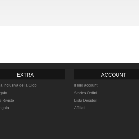
EXTRA
ACCOUNT
ca Inclusiva della Ciopi
Il mio account
galo
Storico Ordini
e Riviste
Lista Desideri
egalo
Affiliati